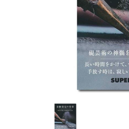
家
食
e