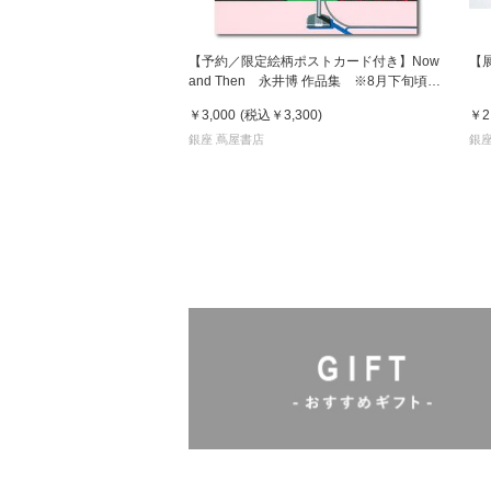
【予約／限定絵柄ポストカード付き】Now
【
and Then 永井博 作品集 ※8月下旬頃の
発送予定
￥3,000
(税込
￥3,300
)
￥2
銀座 蔦屋書店
銀座