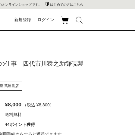
のオンラインショップです。
はじめての方はこちら
新規登録
ログイン
カ
玉川
ート
家電
の仕事 四代市川猿之助御硯製
山 蔦
店
座 蔦屋書店
 蔦屋
¥8,000
（税込 ¥8,800
）
送料無料
木 蔦
44ポイント獲得
店
利用手続き
をすると獲得できます