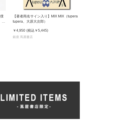
 僕
【著者両名サイン入り】MIX MIX（tupera
 鈴
tupera、大原大次郎）
￥4,950
(税込
￥5,445
)
銀座 蔦屋書店