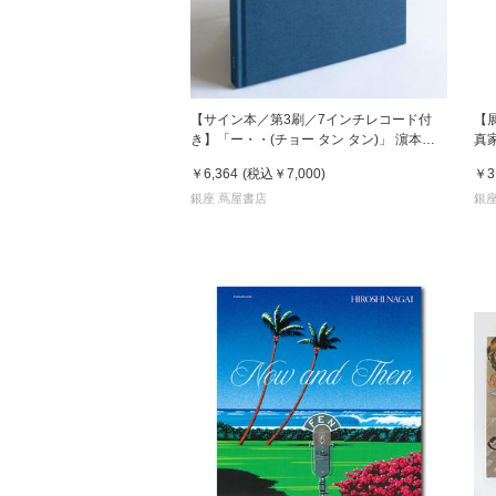
【サイン本／第3刷／7インチレコード付
【
き】「ー・・(チョー タン タン)」 濵本奏
真
写真集
￥6,364
(税込
￥7,000
)
￥3
銀座 蔦屋書店
銀座