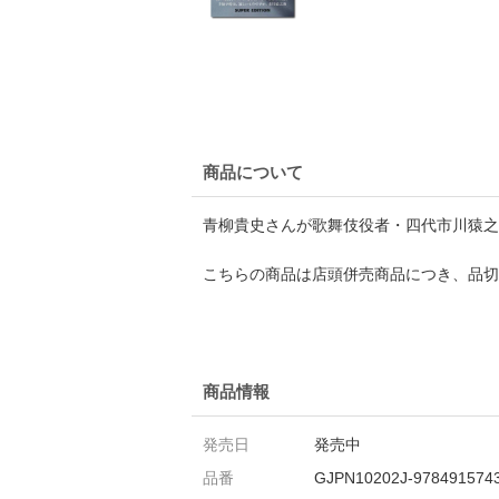
商品について
青柳貴史さんが歌舞伎役者・四代市川猿之
こちらの商品は店頭併売商品につき、品切
商品情報
発売日
発売中
品番
GJPN10202J-978491574