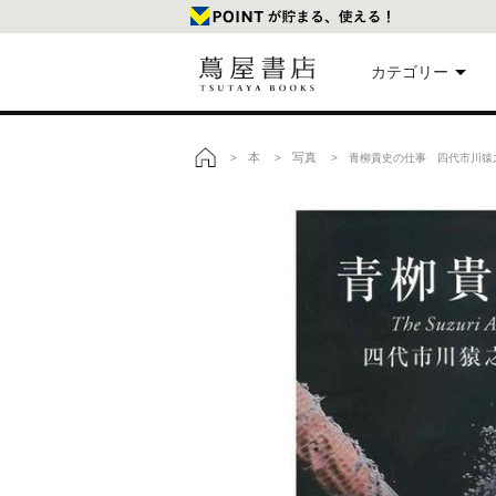
カテゴリー
美
本
写真
>
>
> 青柳貴史の仕事 四代市川猿
トップ
本
映
楽
文
雑