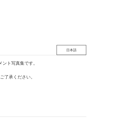
松 蔦
店
日本語
メント写真集です。
ご了承ください。