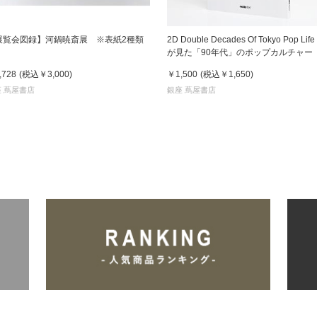
展覧会図録】河鍋暁斎展 ※表紙2種類
2D Double Decades Of Tokyo Pop Life
が見た「90年代」のポップカルチャー
木哲也（著）
,728
(税込
￥3,000
)
￥1,500
(税込
￥1,650
)
 蔦屋書店
銀座 蔦屋書店