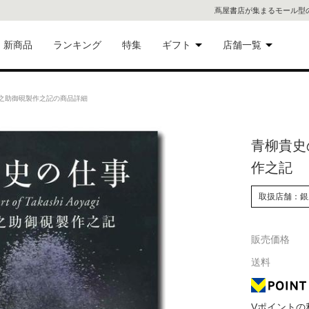
蔦屋書店が集まるモール型
新商品
ランキング
特集
ギフト
店舗一覧
二子
術品
ギフトにおすすめ
之助御硯製作之記の商品詳細
蔦屋
eギフト
青柳貴史
代官
作之記
屋書
像・音
取扱店舗：銀
銀座
販売価格
書店
具
送料
六本
貨
屋書
Vポイントの