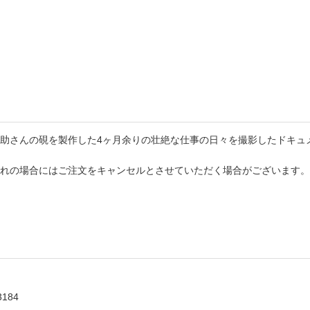
書店
六本
屋書
助さんの硯を製作した4ヶ月余りの壮絶な仕事の日々を撮影したドキュ
れの場合にはご注文をキャンセルとさせていただく場合がございます。
3184