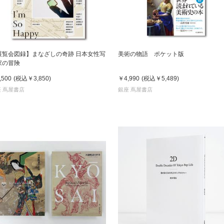
展覧会図録】まなざしの奇跡 日本女性写
美術の物語 ポケット版
家の冒険
,500
(税込
￥3,850
)
￥4,990
(税込
￥5,489
)
 蔦屋書店
銀座 蔦屋書店