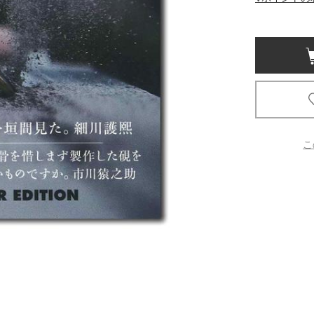
京都
電
書店
品
京都
蔦屋
ギフト
こ
梅田
書店
枚方
書店
広島