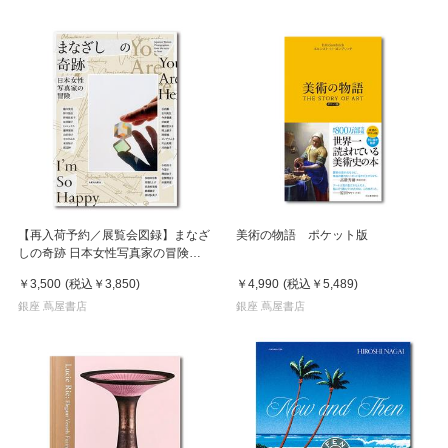
【再入荷予約／展覧会図録】まなざ
美術の物語 ポケット版
しの奇跡 日本女性写真家の冒険
※8月中旬頃入荷予定
￥3,500
(税込
￥3,850
)
￥4,990
(税込
￥5,489
)
銀座 蔦屋書店
銀座 蔦屋書店