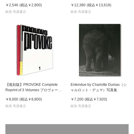
￥2,546
(税込
￥2,800
)
￥12,380
(税込
￥13,618
)
銀座 蔦屋書店
銀座 蔦屋書店
【復刻版】PROVOKE Complete
Entendue by Charlotte Dumas（シ
Reprint of 3 Volumes プロヴォーク
ャルロット・デュマ）写真集
全3冊揃
￥8,000
(税込
￥8,800
)
￥7,200
(税込
￥7,920
)
銀座 蔦屋書店
銀座 蔦屋書店