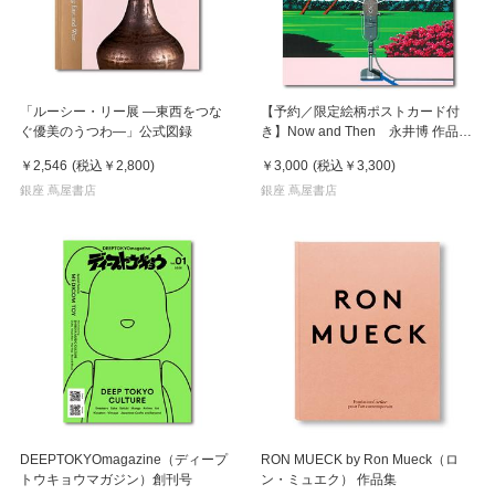
「ルーシー・リー展 ―東西をつな
【予約／限定絵柄ポストカード付
ぐ優美のうつわ―」公式図録
き】Now and Then 永井博 作品
集 ※8月下旬頃の発送予定
￥2,546
(税込
￥2,800
)
￥3,000
(税込
￥3,300
)
銀座 蔦屋書店
銀座 蔦屋書店
DEEPTOKYOmagazine（ディープ
RON MUECK by Ron Mueck（ロ
トウキョウマガジン）創刊号
ン・ミュエク） 作品集