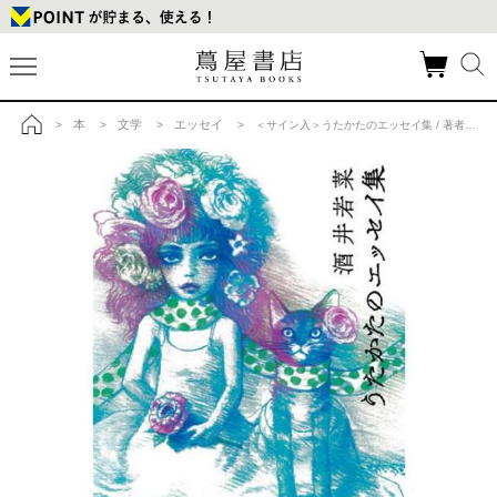
本
文学
エッセイ
>
>
>
> ＜サイン入＞うたかたのエッセイ集 / 著者：酒井若菜の商品詳細
トップ