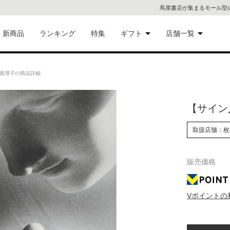
蔦屋書店が集まるモール型
新商品
ランキング
特集
ギフト
店舗一覧
二子
術品
ギフトにおすすめ
 真理子の商品詳細
蔦屋
eギフト
【サイン
代官
取扱店舗：枚
屋書
像・音
銀座
販売価格
書店
具
Vポイントの
六本
貨
屋書