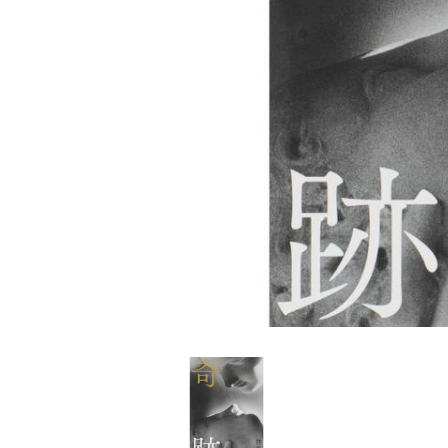
家
食
e