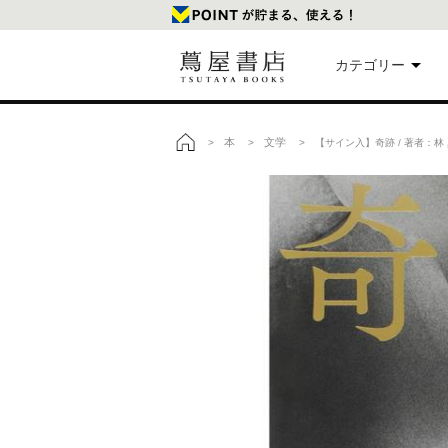
カテゴリー
美
本
文学
>
>
> 【サイン入】奇跡 / 著者：林
トップ
本
映
楽
文
雑