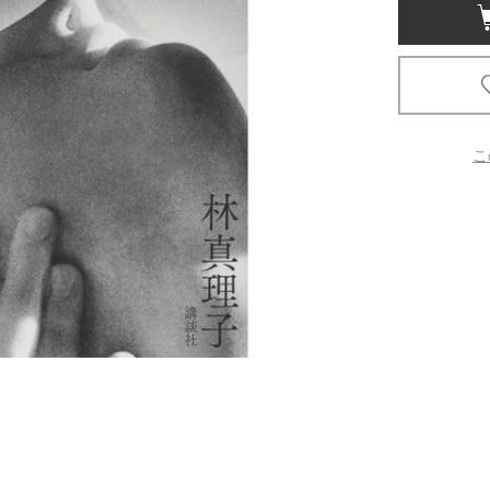
京都
電
書店
品
こ
京都
蔦屋
ギフト
梅田
書店
枚方
書店
広島