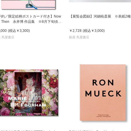
予約／限定絵柄ポストカード付き】Now
【展覧会図録】河鍋暁斎展 ※表紙2種
d Then 永井博 作品集 ※8月下旬頃の
送予定
,000
(税込
￥3,300
)
￥2,728
(税込
￥3,000
)
 蔦屋書店
銀座 蔦屋書店