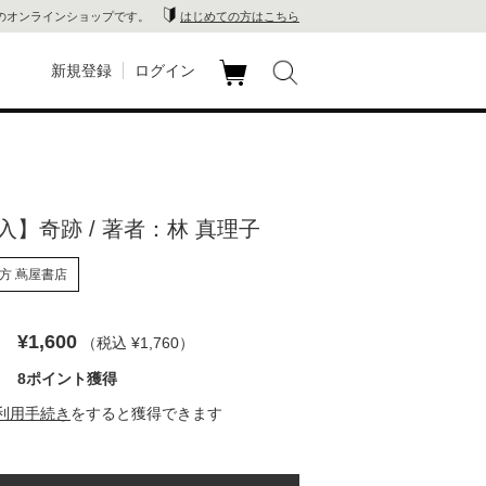
のオンラインショップです。
はじめての方はこちら
新規登録
ログイン
カ
玉川
ート
家電
入】奇跡 / 著者：林 真理子
山 蔦
方 蔦屋書店
店
 蔦屋
¥1,600
（税込 ¥1,760
）
8ポイント獲得
利用手続き
をすると獲得できます
木 蔦
店