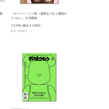
類
「ルーシー・リー展 ―東西をつなぐ優美の
うつわ―」公式図録
￥2,546
(税込
￥2,800
)
銀座 蔦屋書店