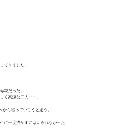
書店
六本
屋書
してきました」
母親だった。
しく高潔な二人ーー。
これから綴っていこうと思う。
生に一度描かずにはいられなかった