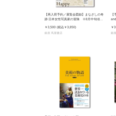
【再入荷予約／展覧会図録】まなざしの奇
【
跡 日本女性写真家の冒険 ※8月中旬頃入
an
荷予定
発
￥3,500
(税込
￥3,850
)
￥3
銀座 蔦屋書店
銀座