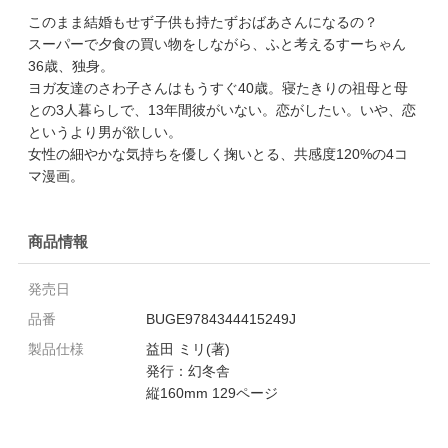
このまま結婚もせず子供も持たずおばあさんになるの？
スーパーで夕食の買い物をしながら、ふと考えるすーちゃん
36歳、独身。
ヨガ友達のさわ子さんはもうすぐ40歳。寝たきりの祖母と母
との3人暮らしで、13年間彼がいない。恋がしたい。いや、恋
というより男が欲しい。
女性の細やかな気持ちを優しく掬いとる、共感度120%の4コ
マ漫画。
商品情報
発売日
品番
BUGE9784344415249J
製品仕様
益田 ミリ(著)
発行：幻冬舎
縦160mm 129ページ