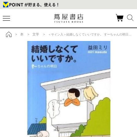
本
文学
>
>
> ＜サイン入＞結婚しなくていいですか。 すーちゃんの明日の商品詳細
トップ