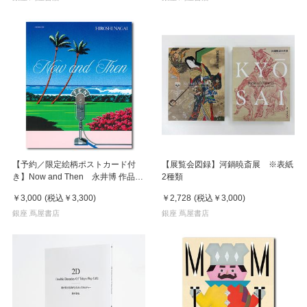
【予約／限定絵柄ポストカード付
【展覧会図録】河鍋暁斎展 ※表紙
き】Now and Then 永井博 作品
2種類
集 ※8月下旬頃の発送予定
￥3,000
(税込
￥3,300
)
￥2,728
(税込
￥3,000
)
銀座 蔦屋書店
銀座 蔦屋書店