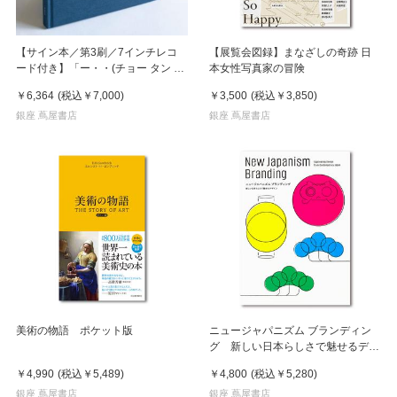
【サイン本／第3刷／7インチレコ
【展覧会図録】まなざしの奇跡 日
ード付き】「ー・・(チョー タン タ
本女性写真家の冒険
ン)」 濵本奏 写真集
￥6,364
(税込
￥7,000
)
￥3,500
(税込
￥3,850
)
銀座 蔦屋書店
銀座 蔦屋書店
美術の物語 ポケット版
ニュージャパニズム ブランディン
グ 新しい日本らしさで魅せるデザ
イン
￥4,990
(税込
￥5,489
)
￥4,800
(税込
￥5,280
)
銀座 蔦屋書店
銀座 蔦屋書店