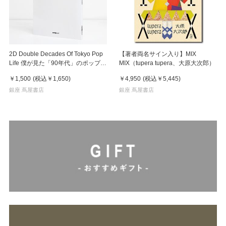
2D Double Decades Of Tokyo Pop
【著者両名サイン入り】MIX
Life 僕が見た「90年代」のポップカ
MIX（tupera tupera、大原大次郎）
ルチャー 鈴木哲也（著）
￥1,500
(税込
￥1,650
)
￥4,950
(税込
￥5,445
)
銀座 蔦屋書店
銀座 蔦屋書店