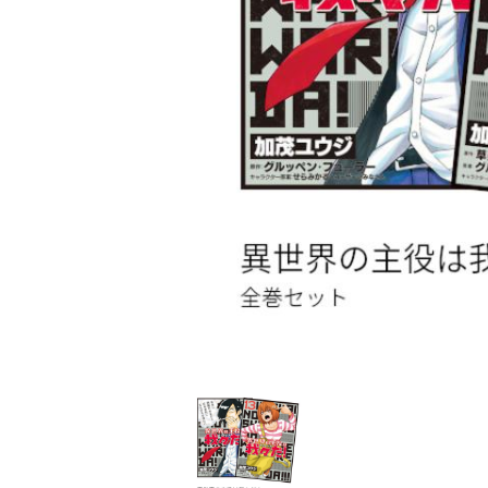
家
食
e