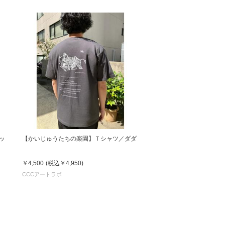
ッ
【かいじゅうたちの楽園】Ｔシャツ／ダダ
￥4,500
(税込
￥4,950
)
CCCアートラボ