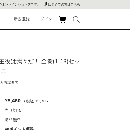
のオンラインショップです。
はじめての方はこちら
新規登録
ログイン
カ
玉川
ート
家電
役は我々だ！ 全巻(1-13)セッ
山 蔦
新品
店
方 蔦屋書店
 蔦屋
¥8,460
（税込 ¥9,306
）
売り切れ
木 蔦
送料無料
店
46ポイント獲得