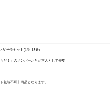
書店
六本
屋書
 全巻セット(1巻-13巻)
我々だ！」のメンバーたちが本人として登場！
ト包装不可】商品となります。