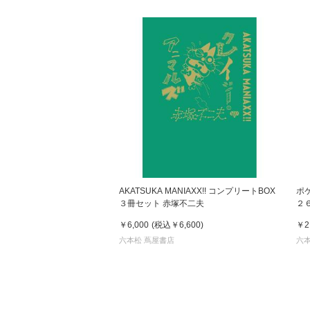
AKATSUKA MANIAXX!! コンプリートBOX
ポ
３冊セット 赤塚不二夫
２
￥6,000
(税込
￥6,600
)
￥2
六本松 蔦屋書店
六本