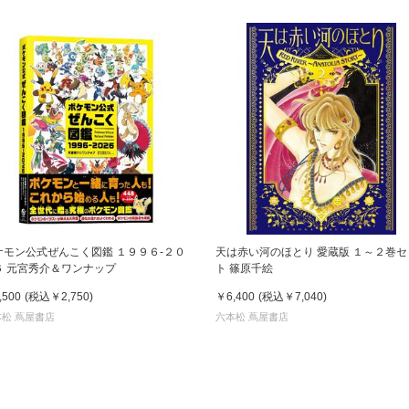
ケモン公式ぜんこく図鑑 １９９６-２０
天は赤い河のほとり 愛蔵版 １～２巻セ
６ 元宮秀介＆ワンナップ
ト 篠原千絵
,500
(税込
￥2,750
)
￥6,400
(税込
￥7,040
)
松 蔦屋書店
六本松 蔦屋書店