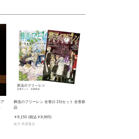
ボア
葬送のフリーレン 全巻(1-15)セット 全巻新
品
￥8,150
(税込
￥8,965
)
枚方 蔦屋書店