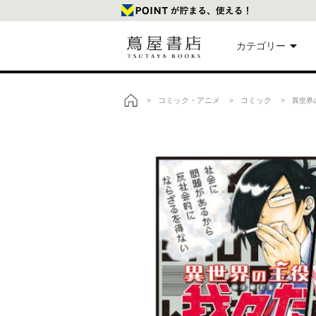
カテゴリー
美
コミック・アニメ
コミック
>
>
> 異世界の
トップ
本
映
楽
文
雑