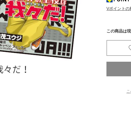
Vポイントの
京都
電
書店
この商品は現
品
京都
蔦屋
ギフト
梅田
書店
こ
枚方
書店
広島