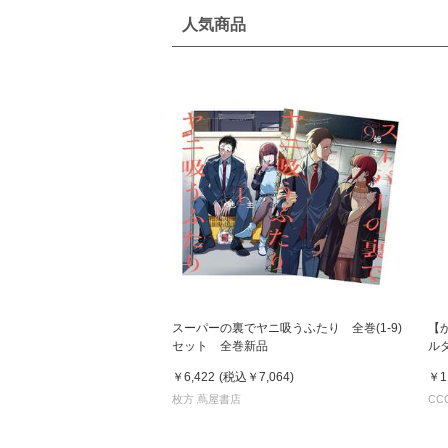
人気商品
スーパーの裏でヤニ吸うふたり 全巻(1-9)
【
セット 全巻新品
ル
￥6,422
(税込
￥7,064
)
￥1
枚方 蔦屋書店
CC