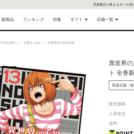
蔦屋書店が集まるモール型
新商品
ランキング
特集
ギフト
店舗一覧
二子
術品
ギフトにおすすめ
主役は我々だ！ 全巻(1-13)セット 全巻新品の商品詳細
蔦屋
eギフト
異世界の主
代官
ト 全巻
屋書
像・音
取扱店舗：枚
銀座
販売価格
書店
具
入荷状況
六本
送料
貨
屋書