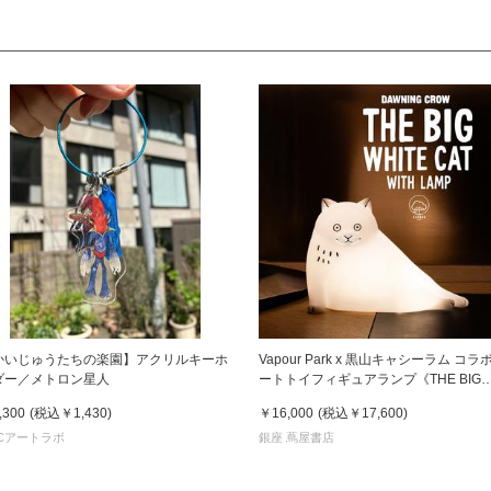
かいじゅうたちの楽園】アクリルキーホ
Vapour Park x 黒山キャシーラム コラ
ダー／メトロン星人
ートトイフィギュアランプ《THE BIG
WHITE CAT WITH LAMP》 黑山Kathy
,300
(税込
￥1,430
)
￥16,000
(税込
￥17,600
)
Lam
Cアートラボ
銀座 蔦屋書店