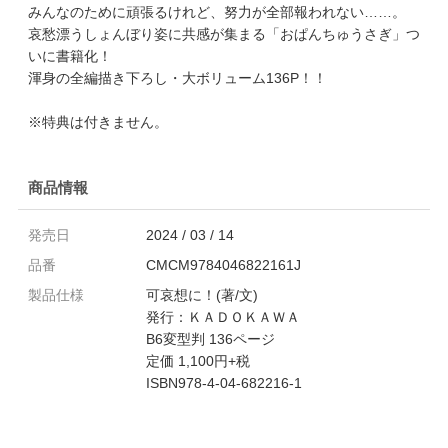
みんなのために頑張るけれど、努力が全部報われない……。
哀愁漂うしょんぼり姿に共感が集まる「おぱんちゅうさぎ」つ
いに書籍化！
渾身の全編描き下ろし・大ボリューム136P！！
※特典は付きません。
商品情報
発売日
2024 / 03 / 14
品番
CMCM9784046822161J
製品仕様
可哀想に！(著/文)
発行：ＫＡＤＯＫＡＷＡ
B6変型判 136ページ
定価 1,100円+税
ISBN978-4-04-682216-1