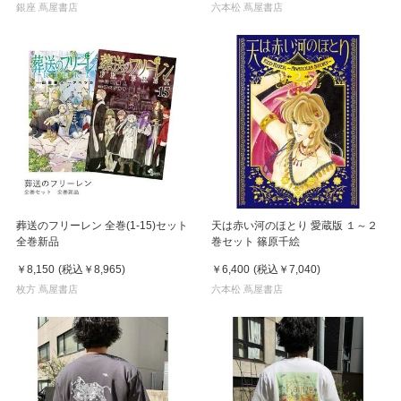
銀座 蔦屋書店
六本松 蔦屋書店
葬送のフリーレン 全巻(1-15)セット
天は赤い河のほとり 愛蔵版 １～２
全巻新品
巻セット 篠原千絵
￥8,150
(税込
￥8,965
)
￥6,400
(税込
￥7,040
)
枚方 蔦屋書店
六本松 蔦屋書店