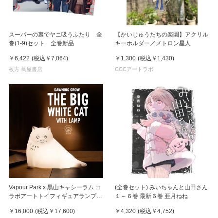
スーパーの裏でヤニ吸うふたり 全
【かいじゅうたちの楽園】アクリル
巻(1-9)セット 全巻新品
キーホルダー／メトロン星人
￥6,422
(税込
￥7,064
)
￥1,300
(税込
￥1,430
)
枚方 蔦屋書店
CCCアートラボ
Vapour Park x 黒山キャシーラム コ
(全巻セット) みいちゃんと山田さん
ラボアートトイフィギュアランプ
１～６巻 最新６巻 亜月ねね
《THE BIG WHITE CAT WITH
￥16,000
(税込
￥17,600
)
￥4,320
(税込
￥4,752
)
LAMP》 黑山Kathy Lam