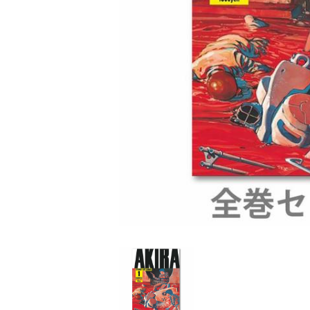
家
食
e