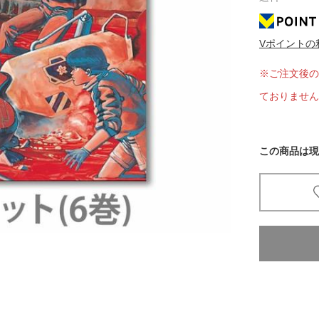
京都
Vポイントの
電
書店
※ご注文後の
品
ておりません
京都
蔦屋
ギフト
この商品は現
梅田
書店
枚方
書店
広島