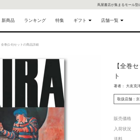
蔦屋書店が集まるモール型
新商品
ランキング
特集
ギフト
店舗一覧
二子
術品
ギフトにおすすめ
全巻(1-6)セットの商品詳細
蔦屋
eギフト
【全巻セッ
代官
ト
屋書
像・音
著者： 大友克
銀座
取扱店舗：京
書店
具
販売価格
六本
入荷状況
貨
屋書
送料