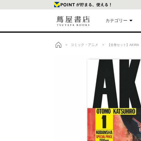
カテゴリー
美
コミック・アニメ
>
> 【全巻セット】AKIRA 
トップ
本
映
楽
文
雑