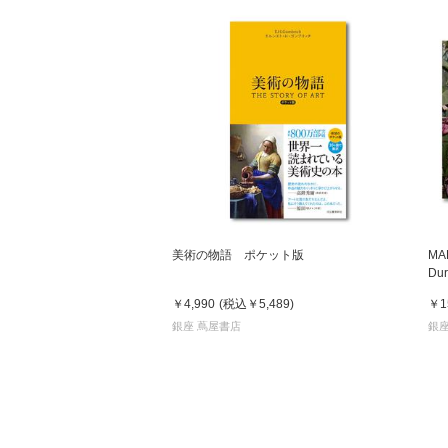
美術の物語 ポケット版
MA
D
ー
￥4,990
(税込
￥5,489
)
￥1
銀座 蔦屋書店
銀座