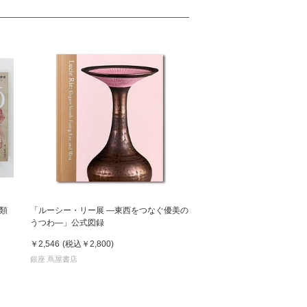
類
「ルーシー・リー展 ―東西をつなぐ優美の
うつわ―」公式図録
￥2,546
(税込
￥2,800
)
銀座 蔦屋書店