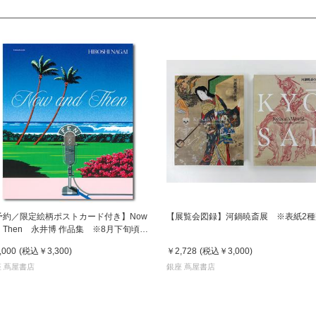
予約／限定絵柄ポストカード付き】Now
【展覧会図録】河鍋暁斎展 ※表紙2種
d Then 永井博 作品集 ※8月下旬頃の
送予定
,000
(税込
￥3,300
)
￥2,728
(税込
￥3,000
)
 蔦屋書店
銀座 蔦屋書店