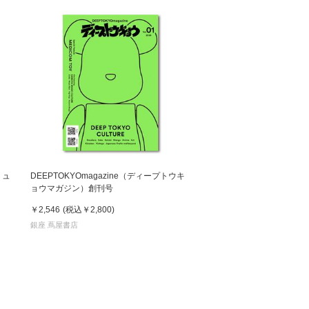
ミュ
DEEPTOKYOmagazine（ディープトウキ
ョウマガジン）創刊号
￥2,546
(税込
￥2,800
)
銀座 蔦屋書店