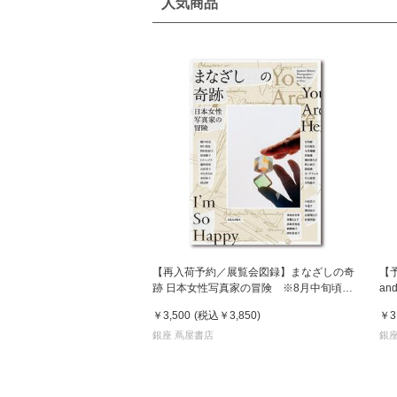
人気商品
【再入荷予約／展覧会図録】まなざしの奇
【
跡 日本女性写真家の冒険 ※8月中旬頃入
an
荷予定
発
￥3,500
(税込
￥3,850
)
￥3
銀座 蔦屋書店
銀座