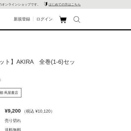
のオンラインショップです。
はじめての方はこちら
新規登録
ログイン
カ
玉川
ート
家電
ト】AKIRA 全巻(1-6)セッ
山 蔦
店
洋
 蔦屋
都 蔦屋書店
¥9,200
（税込 ¥10,120
）
木 蔦
売り切れ
店
送料無料