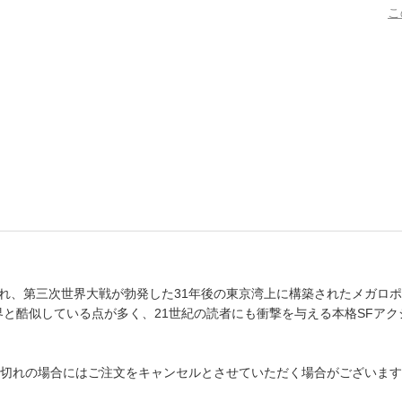
こ
書店
六本
屋書
され、第三次世界大戦が勃発した31年後の東京湾上に構築されたメガロポ
世界と酷似している点が多く、21世紀の読者にも衝撃を与える本格SFア
切れの場合にはご注文をキャンセルとさせていただく場合がございます