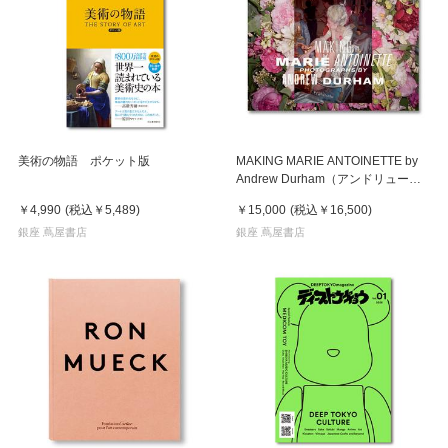
美術の物語 ポケット版
MAKING MARIE ANTOINETTE by
Andrew Durham（アンドリュー・
ダーハム）マリー・アントワネット
￥4,990
(税込
￥5,489
)
￥15,000
(税込
￥16,500
)
作品集
銀座 蔦屋書店
銀座 蔦屋書店