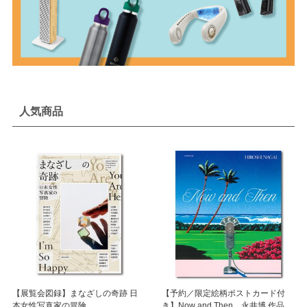
人気商品
【展覧会図録】まなざしの奇跡 日
【予約／限定絵柄ポストカード付
本女性写真家の冒険
き】Now and Then 永井博 作品