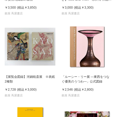
集 ※8月下旬頃の発送予定
￥3,500
(税込
￥3,850
)
￥3,000
(税込
￥3,300
)
銀座 蔦屋書店
銀座 蔦屋書店
【展覧会図録】河鍋暁斎展 ※表紙
「ルーシー・リー展 ―東西をつな
2種類
ぐ優美のうつわ―」公式図録
￥2,728
(税込
￥3,000
)
￥2,546
(税込
￥2,800
)
銀座 蔦屋書店
銀座 蔦屋書店