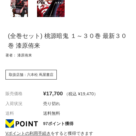
(全巻セット) 桃源暗鬼 １～３０巻 最新３０
巻 漆原侑来
著者： 漆原侑来
取扱店舗：六本松 蔦屋書店
¥17,700
販売価格
（税込 ¥19,470
）
入荷状況
売り切れ
送料
送料無料
97ポイント獲得
Vポイントの利用手続き
をすると獲得できます