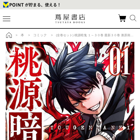
本
コミック
>
>
> (全巻セット) 桃源暗鬼 １～３０巻 最新３０巻 漆原侑来の商品詳細
トップ