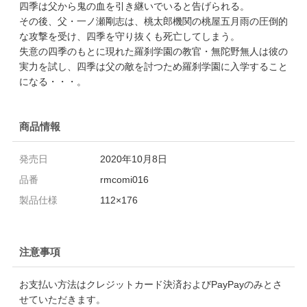
四季は父から鬼の血を引き継いでいると告げられる。
その後、父・一ノ瀬剛志は、桃太郎機関の桃屋五月雨の圧倒的
な攻撃を受け、四季を守り抜くも死亡してしまう。
失意の四季のもとに現れた羅刹学園の教官・無陀野無人は彼の
実力を試し、四季は父の敵を討つため羅刹学園に入学すること
になる・・・。
商品情報
発売日
2020年10月8日
品番
rmcomi016
製品仕様
112×176
注意事項
お支払い方法はクレジットカード決済およびPayPayのみとさ
せていただきます。