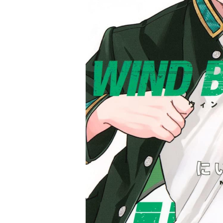
家
食
e