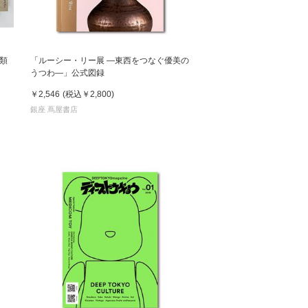
類
「ルーシー・リー展 ―東西をつなぐ優美の
うつわ―」公式図録
￥2,546
(税込
￥2,800
)
銀座 蔦屋書店