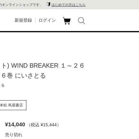
のオンラインショップです。
はじめての方はこちら
新規登録
ログイン
カ
玉川
ート
家電
ト) WIND BREAKER １～２６
山 蔦
２６巻 にいさとる
店
とる
 蔦屋
本松 蔦屋書店
¥14,040
（税込 ¥15,444
）
木 蔦
売り切れ
店