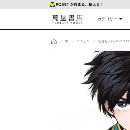
カテゴリー
美
本
コミック
>
>
> (全巻セット) WIND B
トップ
本
映
楽
文
雑