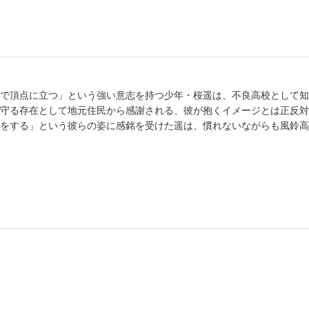
で頂点に立つ」という強い意志を持つ少年・桜遥は、不良高校として知
守る存在として地元住民から感謝される、彼が抱くイメージとは正反対
をする」という彼らの姿に感銘を受けた遥は、慣れないながらも風鈴高