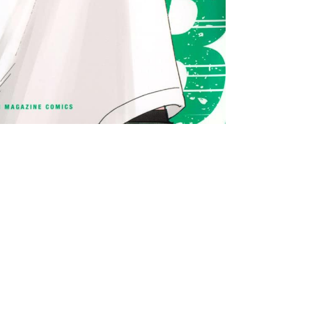
書店
六本
屋書