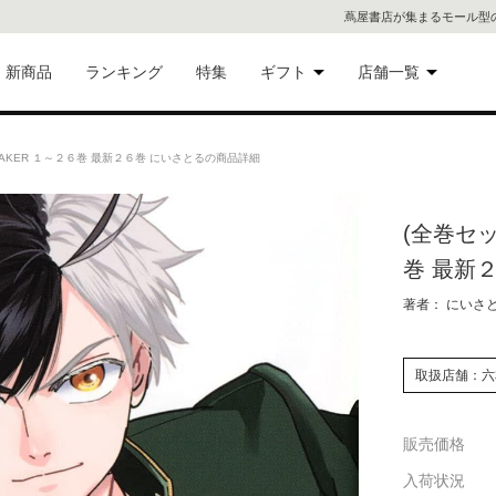
蔦屋書店が集まるモール型
新商品
ランキング
特集
ギフト
店舗一覧
二子
術品
ギフトにおすすめ
REAKER １～２６巻 最新２６巻 にいさとるの商品詳細
蔦屋
eギフト
(全巻セッ
代官
巻 最新
屋書
像・音
著者： にいさ
銀座
取扱店舗：六
書店
具
販売価格
六本
入荷状況
貨
屋書