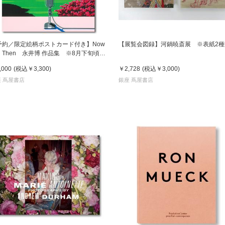
予約／限定絵柄ポストカード付き】Now
【展覧会図録】河鍋暁斎展 ※表紙2種
d Then 永井博 作品集 ※8月下旬頃の
送予定
,000
(税込
￥3,300
)
￥2,728
(税込
￥3,000
)
 蔦屋書店
銀座 蔦屋書店