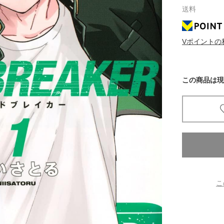
送料
京都
電
Vポイントの
書店
品
京都
この商品は現
蔦屋
ギフト
梅田
書店
枚方
こ
書店
広島