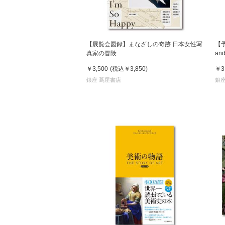
【展覧会図録】まなざしの奇跡 日本女性写
【
真家の冒険
an
発
￥3,500
(税込
￥3,850
)
￥3
銀座 蔦屋書店
銀座