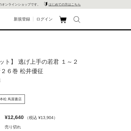
のオンラインショップです。
はじめての方はこちら
新規登録
ログイン
カ
玉川
ート
家電
ット】 逃げ上手の若君 １～２
山 蔦
新２６巻 松井優征
店
征
 蔦屋
本松 蔦屋書店
¥12,640
（税込 ¥13,904
）
木 蔦
売り切れ
店