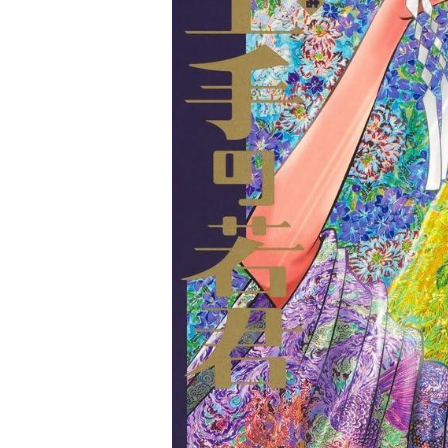
家
食
e