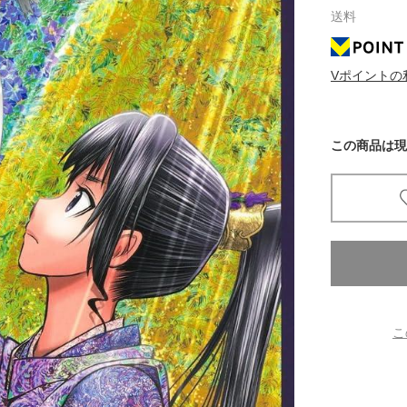
送料
京都
電
Vポイントの
書店
品
京都
この商品は現
蔦屋
ギフト
梅田
書店
枚方
こ
書店
広島