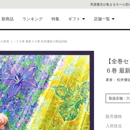
蔦屋書店が集まるモール型
新商品
ランキング
特集
ギフト
店舗一覧
二子
術品
ギフトにおすすめ
の若君 １～２６巻 最新２６巻 松井優征の商品詳細
蔦屋
eギフト
【全巻セ
代官
６巻 最
屋書
像・音
著者： 松井優
銀座
取扱店舗：六
書店
具
販売価格
六本
入荷状況
貨
屋書