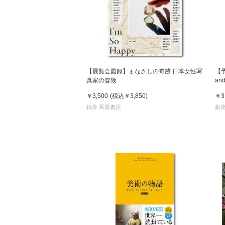
【展覧会図録】まなざしの奇跡 日本女性写
【
真家の冒険
an
発
￥3,500
(税込
￥3,850
)
￥3
銀座 蔦屋書店
銀座