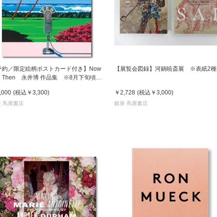
予約／限定絵柄ポストカード付き】Now
【展覧会図録】河鍋暁斎展 ※表紙2種
d Then 永井博 作品集 ※8月下旬頃の
送予定
,000
(税込
￥3,300
)
￥2,728
(税込
￥3,000
)
 蔦屋書店
銀座 蔦屋書店