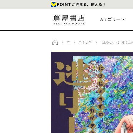
カテゴリー
美
本
コミック
>
>
> 【全巻セット】 逃げ上手
トップ
本
映
楽
文
雑