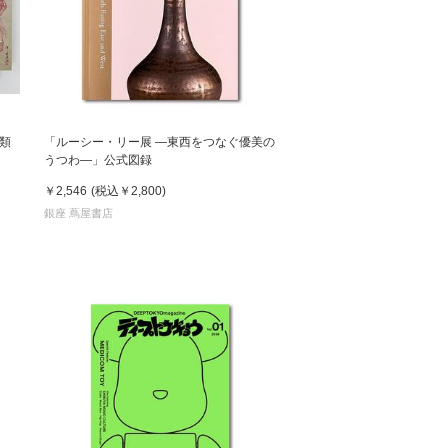
類
「ルーシー・リー展 ―東西をつなぐ優美の
うつわ―」公式図録
￥2,546
(税込
￥2,800
)
銀座 蔦屋書店