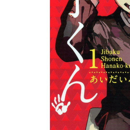
家
食
e