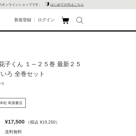
のオンラインショップです。
はじめての方はこちら
新規登録
ログイン
カ
玉川
ート
家電
花子くん １～２５巻 最新２５
山 蔦
だいろ 全巻セット
店
いろ
 蔦屋
本松 蔦屋書店
¥17,500
（税込 ¥19,250
）
木 蔦
送料無料
店