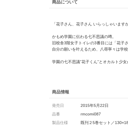
商品について
「花子さん、花子さん いらっしゃいます
かもめ学園に伝わる七不思議の噂。
旧校舎3階女子トイレの3番目には「花子
自分の願いを叶えるため、八尋寧々は学校
学園の七不思議”花子くん”とオカルト少
商品情報
発売日
2015年5月22日
品番
rmcomi087
製品仕様
既刊２5巻セット／130×1