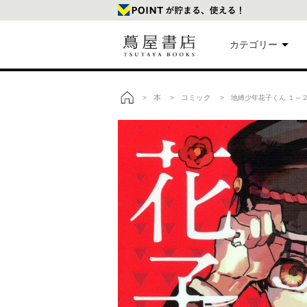
カテゴリー
美
本
コミック
>
>
> 地縛少年花子くん １～２
トップ
本
映
楽
文
雑