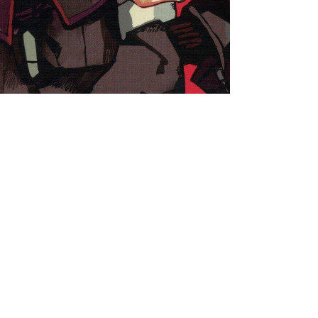
書店
六本
屋書