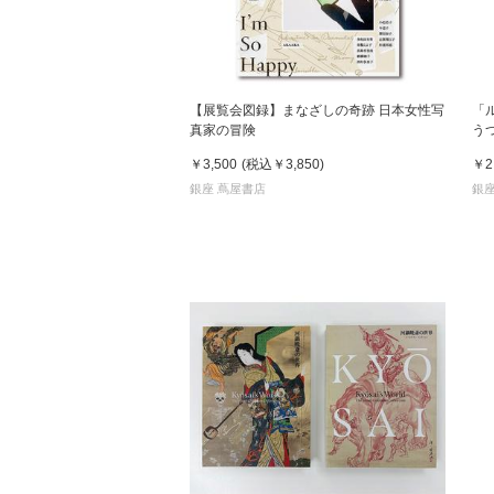
【展覧会図録】まなざしの奇跡 日本女性写
「
真家の冒険
う
￥3,500
(税込
￥3,850
)
￥2
銀座 蔦屋書店
銀座