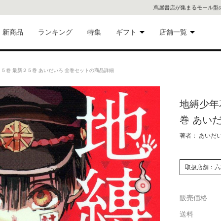
蔦屋書店が集まるモール型
新商品
ランキング
特集
ギフト
店舗一覧
二子
術品
ギフトにおすすめ
５巻 最新２５巻 あいだいろ 全巻セットの商品詳細
蔦屋
eギフト
地縛少年
代官
巻 あい
屋書
像・音
著者： あいだ
銀座
取扱店舗：六
書店
具
販売価格
六本
送料
貨
屋書