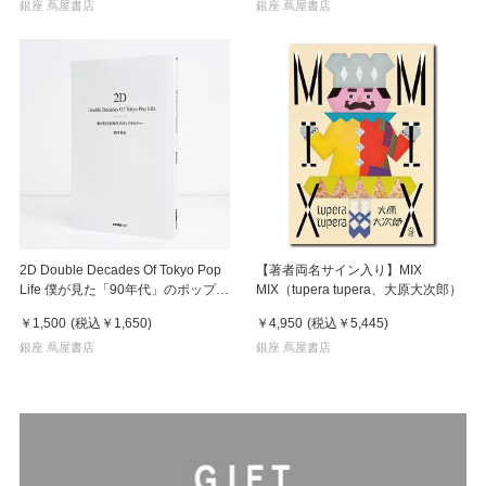
銀座 蔦屋書店
銀座 蔦屋書店
2D Double Decades Of Tokyo Pop
【著者両名サイン入り】MIX
Life 僕が見た「90年代」のポップカ
MIX（tupera tupera、大原大次郎）
ルチャー 鈴木哲也（著）
￥1,500
(税込
￥1,650
)
￥4,950
(税込
￥5,445
)
銀座 蔦屋書店
銀座 蔦屋書店