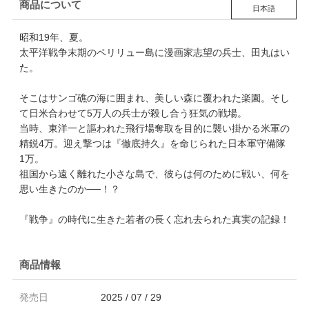
商品について
日本語
昭和19年、夏。
太平洋戦争末期のペリリュー島に漫画家志望の兵士、田丸はい
た。
そこはサンゴ礁の海に囲まれ、美しい森に覆われた楽園。そし
て日米合わせて5万人の兵士が殺し合う狂気の戦場。
当時、東洋一と謳われた飛行場奪取を目的に襲い掛かる米軍の
精鋭4万。迎え撃つは『徹底持久』を命じられた日本軍守備隊
1万。
祖国から遠く離れた小さな島で、彼らは何のために戦い、何を
思い生きたのか──！？
『戦争』の時代に生きた若者の長く忘れ去られた真実の記録！
商品情報
発売日
2025 / 07 / 29