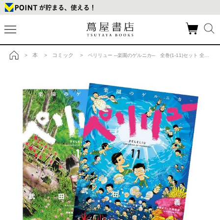
本
コミック
>
>
> ペリリュー ─楽園のゲルニカ─ 全巻(1-11)セット 全巻新品の商品詳細
トップ