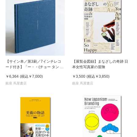
【サイン本／第3刷／7インチレコ
【展覧会図録】まなざしの奇跡 日
ード付き】「ー・・(チョー タン タ
本女性写真家の冒険
ン)」 濵本奏 写真集
￥6,364
(税込
￥7,000
)
￥3,500
(税込
￥3,850
)
銀座 蔦屋書店
銀座 蔦屋書店