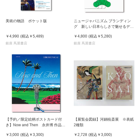
美術の物語 ポケット版
ニュージャパニズム ブランディン
グ 新しい日本らしさで魅せるデザ
イン
￥4,990
(税込
￥5,489
)
￥4,800
(税込
￥5,280
)
銀座 蔦屋書店
銀座 蔦屋書店
【予約／限定絵柄ポストカード付
【展覧会図録】河鍋暁斎展 ※表紙
き】Now and Then 永井博 作品
2種類
集 ※8月下旬頃の発送予定
￥3,000
(税込
￥3,300
)
￥2,728
(税込
￥3,000
)