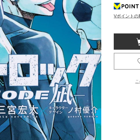
京都
Vポイントの
電
書店
品
京都
蔦屋
ギフト
梅田
こ
書店
枚方
書店
広島