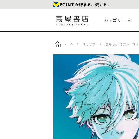
カテゴリー
美
本
コミック
>
>
> (全巻セット) ブルーロック
トップ
本
映
楽
文
雑