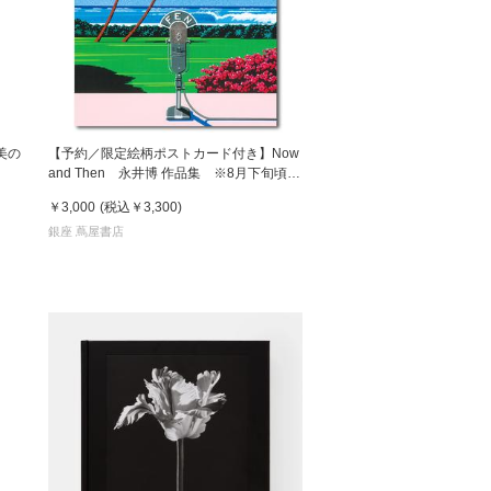
美の
【予約／限定絵柄ポストカード付き】Now
and Then 永井博 作品集 ※8月下旬頃の
発送予定
￥3,000
(税込
￥3,300
)
銀座 蔦屋書店