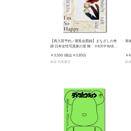
【再入荷予約／展覧会図録】まなざしの奇
美
跡 日本女性写真家の冒 険 ※8月中旬頃入
荷予定
￥3,500
(税込
￥3,850
)
￥4
銀座 蔦屋書店
銀座