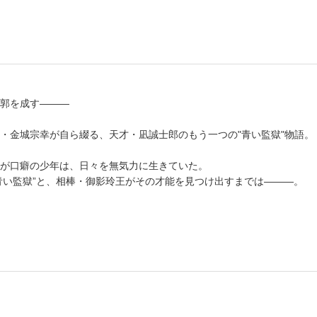
郭を成す―――
・金城宗幸が自ら綴る、天才・凪誠士郎のもう一つの"青い監獄"物語。
が口癖の少年は、日々を無気力に生きていた。
青い監獄”と、相棒・御影玲王がその才能を見つけ出すまでは―――。