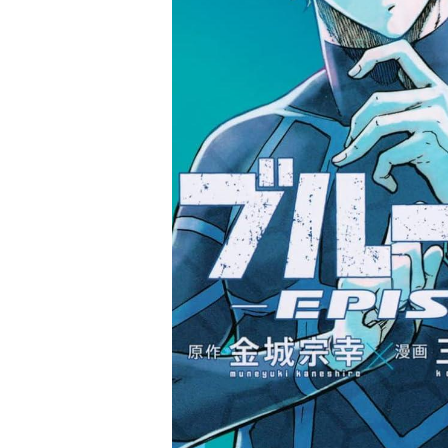
家
食
e