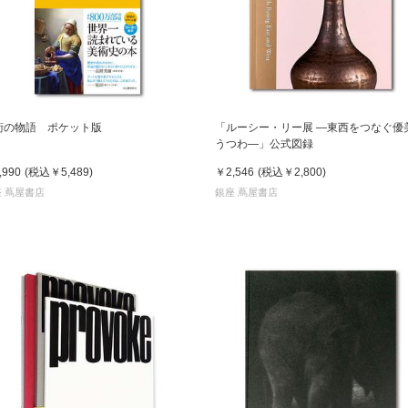
術の物語 ポケット版
「ルーシー・リー展 ―東西をつなぐ優
うつわ―」公式図録
,990
(税込
￥5,489
)
￥2,546
(税込
￥2,800
)
 蔦屋書店
銀座 蔦屋書店