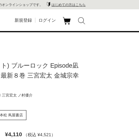
のオンラインショップです。
はじめての方はこちら
新規登録
ログイン
カ
玉川
ート
家電
ト) ブルーロック Episode凪
山 蔦
 最新８巻 三宮宏太 金城宗幸
店
 三宮宏太 ノ村優介
 蔦屋
本松 蔦屋書店
木 蔦
¥4,110
（税込 ¥4,521
）
店