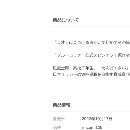
商品について
「天才」は見つける者がいて初めてその輪
「ブルーロック」公式スピンオフ！原作者
凪誠士郎、高校二年生。「めんどくさい」
日本サッカーのW杯優勝を目指す育成寮”
商品情報
発売日
2022年10月17日
品番
rmcomi105