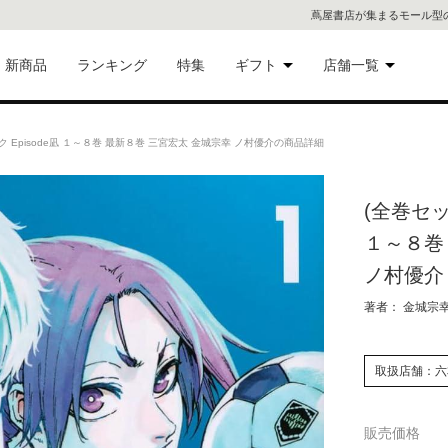
蔦屋書店が集まるモール型
新商品
ランキング
特集
ギフト
店舗一覧
二子
術品
ギフトにおすすめ
 Episode凪 １～８巻 最新８巻 三宮宏太 金城宗幸 ノ村優介の商品詳細
蔦屋
eギフト
(全巻セッ
代官
１～８巻
屋書
像・音
ノ村優介
著者： 金城宗幸
銀座
書店
具
取扱店舗：六
六本
販売価格
貨
屋書