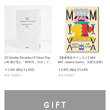
2D Double Decades Of Tokyo Pop
【著者両名サイン入り】MIX
Life 僕が見た「90年代」のポップカ
MIX（tupera tupera、大原大次郎）
ルチャー 鈴木哲也（著）
￥1,500
(税込
￥1,650
)
￥4,950
(税込
￥5,445
)
銀座 蔦屋書店
銀座 蔦屋書店