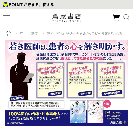
本
文学
>
>
> (サイン本) 祈りのカルテ 再会のセラピー 知念実希人の商品詳細
トップ