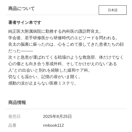
商品について
日本語
著者サイン本です
純正医大附属病院に勤務する内科医の諏訪野良太。
学会後、若手研修医から研修時代のエピソードを問われる。
良太の脳裏に蘇ったのは、心をこめて接してきた患者たちの顔
だった―――
次々と急患が運ばれてくる戦場のような救急部、体だけでなく
心の傷とも向き合う形成外科、そしてかけがえのない”ある
人”との出会いと別れを経験した緩和ケア科。
切なくも温かい、記憶の扉がいま開く。
感動の涙が止まらない医療ミステリ。
商品情報
発売日
2025年8月25日
品番
rmbook112