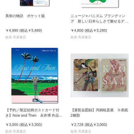
美術の物語 ポケット版
ニュージャパニズム ブランディン
グ 新しい日本らしさで魅せるデザ
イン
￥4,990
(税込
￥5,489
)
￥4,800
(税込
￥5,280
)
銀座 蔦屋書店
銀座 蔦屋書店
【予約／限定絵柄ポストカード付
【展覧会図録】河鍋暁斎展 ※表紙
き】Now and Then 永井博 作品
2種類
集 ※8月下旬頃の発送予定
￥3,000
(税込
￥3,300
)
￥2,728
(税込
￥3,000
)
銀座 蔦屋書店
銀座 蔦屋書店