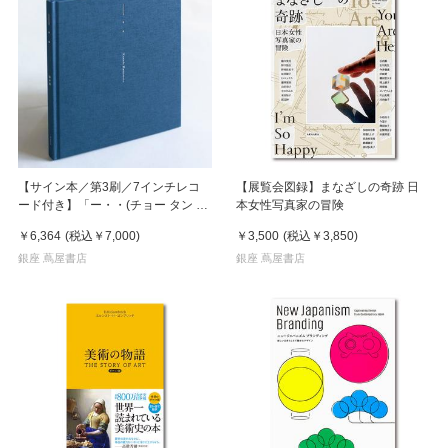
【サイン本／第3刷／7インチレコ
【展覧会図録】まなざしの奇跡 日
ード付き】「ー・・(チョー タン タ
本女性写真家の冒険
ン)」 濵本奏 写真集
￥6,364
(税込
￥7,000
)
￥3,500
(税込
￥3,850
)
銀座 蔦屋書店
銀座 蔦屋書店