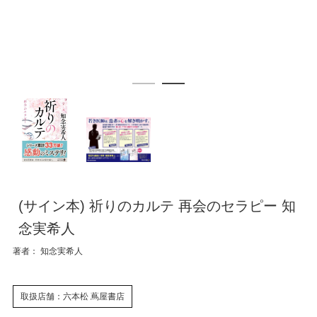
(サイン本) 祈りのカルテ 再会のセラピー 知
念実希人
著者： 知念実希人
取扱店舗：六本松 蔦屋書店