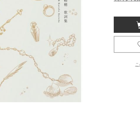
京都
電
書店
品
京都
蔦屋
ギフト
こ
梅田
書店
枚方
書店
広島