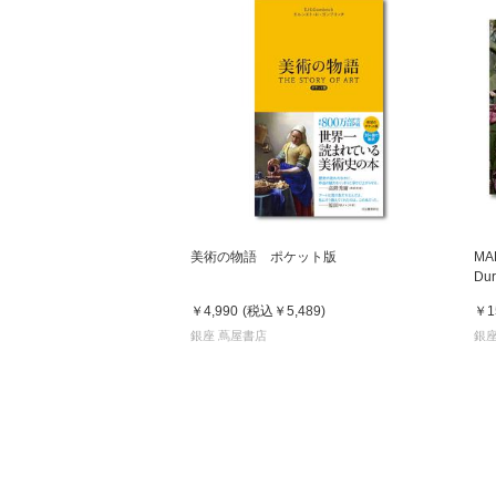
美術の物語 ポケット版
MA
D
ー
￥4,990
(税込
￥5,489
)
￥1
銀座 蔦屋書店
銀座