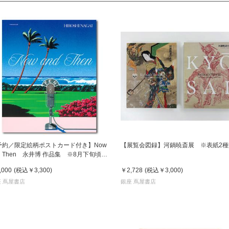
予約／限定絵柄ポストカード付き】Now
【展覧会図録】河鍋暁斎展 ※表紙2種
d Then 永井博 作品集 ※8月下旬頃の
送予定
,000
(税込
￥3,300
)
￥2,728
(税込
￥3,000
)
 蔦屋書店
銀座 蔦屋書店