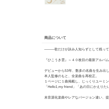
商品について
―――歌だけが詠み人知らずとして残って
『ひこうき雲』～４０枚目の最新アルバム
デビューから53年、数多の名曲を生み出
本人監修のもと、全楽曲を再校正。
１ページに１曲掲載し、じっくりユーミン
「Hello1,my friend」「あの日
未音源化楽曲やレアなバージョン違い、提