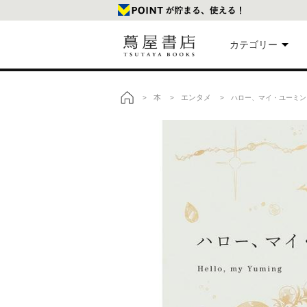
カテゴリー
美
本
エンタメ
>
>
> ハロー、マイ・ユーミン
トップ
本
映
楽
文
雑