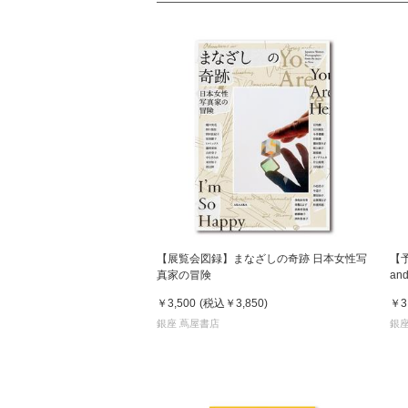
【展覧会図録】まなざしの奇跡 日本女性写
【
真家の冒険
an
発
￥3,500
(税込
￥3,850
)
￥3
銀座 蔦屋書店
銀座