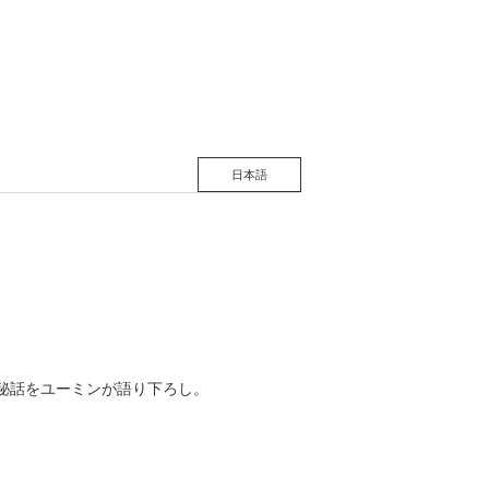
松 蔦
店
日本語
る創作秘話をユーミンが語り下ろし。