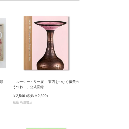
類
「ルーシー・リー展 ―東西をつなぐ優美の
うつわ―」公式図録
￥2,546
(税込
￥2,800
)
銀座 蔦屋書店