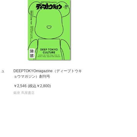
ミュ
DEEPTOKYOmagazine（ディープトウキ
ョウマガジン）創刊号
￥2,546
(税込
￥2,800
)
銀座 蔦屋書店