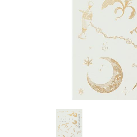
家
食
e