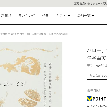
蔦屋書店が集まるモール型
新商品
ランキング
特集
ギフト
店舗一覧
二子
術品
ギフトにおすすめ
 荒井由実＆松任谷由実＆呉田軽穂歌詞集 松任谷由実の商品詳細
蔦屋
eギフト
ハロー、
代官
任谷由実
屋書
像・音
著者： 松任谷
銀座
取扱店舗：六
書店
具
販売価格
六本
貨
屋書
Vポイントの