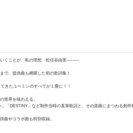
書店
六本
屋書
いくことが、私の理想 松任谷由実―――
まで、提供曲も網羅した初の歌詞集！
してきたユーミンのすべてが１冊に！！
の世界を味わえる。
にかえりたい」「DESTINY」など制作当時の直筆歌詞と、その楽曲にまつわ
供曲やコラボ曲も特別収録。