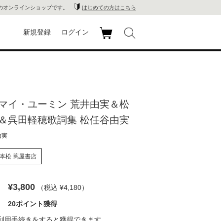
のオンラインショップです。
はじめての方はこちら
新規登録
ログイン
カ
玉川
ート
家電
マイ・ユーミン 荒井由実＆松
山 蔦
＆呉田軽穂歌詞集 松任谷由実
店
由実
 蔦屋
本松 蔦屋書店
¥3,800
（税込 ¥4,180
）
木 蔦
20ポイント獲得
店
利用手続き
をすると獲得できます