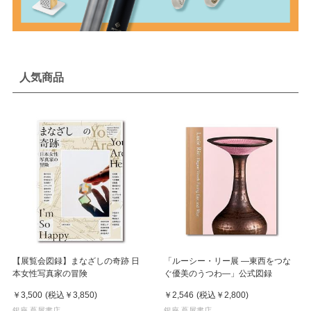
人気商品
【展覧会図録】まなざしの奇跡 日
「ルーシー・リー展 ―東西をつな
本女性写真家の冒険
ぐ優美のうつわ―」公式図録
￥3,500
(税込
￥3,850
)
￥2,546
(税込
￥2,800
)
銀座 蔦屋書店
銀座 蔦屋書店