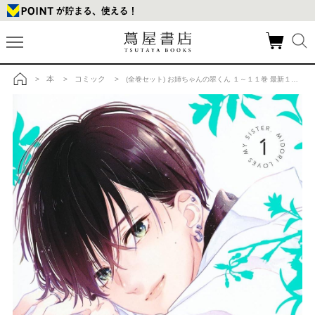
本
コミック
>
>
> (全巻セット) お姉ちゃんの翠くん １～１１巻 最新１１巻 目黒あむの商品詳細
トップ