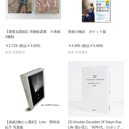
【展覧会図録】河鍋暁斎展 ※表紙
美術の物語 ポケット版
2種類
￥2,728
(税込
￥3,000
)
￥4,990
(税込
￥5,489
)
銀座 蔦屋書店
銀座 蔦屋書店
【表紙2種から選択】 Lirio 野村佐
2D Double Decades Of Tokyo Pop
紀子 写真集
Life 僕が見た「90年代」のポップカ