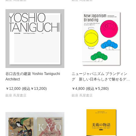
谷口吉生の建築 Yoshio Taniguchi
ニュージャパニズム ブランディン
Architect
グ 新しい日本らしさで魅せるデザ
イン
￥12,000
(税込
￥13,200
)
￥4,800
(税込
￥5,280
)
銀座 蔦屋書店
銀座 蔦屋書店