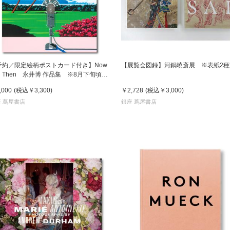
予約／限定絵柄ポストカード付き】Now
【展覧会図録】河鍋暁斎展 ※表紙2種
d Then 永井博 作品集 ※8月下旬頃の
送予定
,000
(税込
￥3,300
)
￥2,728
(税込
￥3,000
)
 蔦屋書店
銀座 蔦屋書店