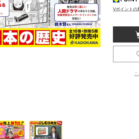
Vポイントの
京都
電
書店
品
京都
蔦屋
ギフト
梅田
こ
書店
枚方
書店
広島