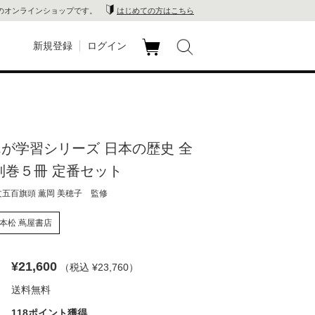
のオンラインショップです。
はじめての方はこちら
新規登録
ログイン
カ
玉川
ート
家電
んが学習シリーズ 日本の歴史 全
山 蔦
別巻５冊 定番セット
店
文五百旗頭 薫岡 美穂子 監修
 蔦屋
本松 蔦屋書店
¥21,600
（税込 ¥23,760
）
木 蔦
送料無料
店
118ポイント獲得