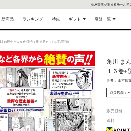
蔦屋書店が集まるモール型
新商品
ランキング
特集
ギフト
店舗一覧
二子
術品
ギフトにおすすめ
日本の歴史 全１６巻+別巻５冊 定番セットの商品詳細
蔦屋
eギフト
角川 ま
代官
１６巻+
屋書
像・音
著者： 山本博
銀座
取扱店舗：六
書店
具
販売価格
六本
送料
貨
屋書