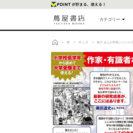
カテゴリー
美
本
キッズ
>
>
> 角川 まんが学習シリーズ 
トップ
本
映
楽
文
雑