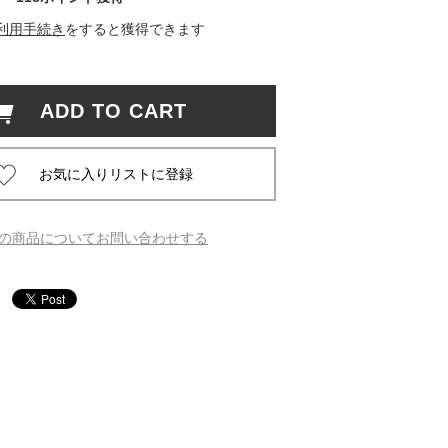
利用手続き
をすると獲得できます
 蔦屋
ADD TO CART
岡崎
書店
 蔦屋
の商品についてお問い合わせする
 蔦屋
 蔦屋