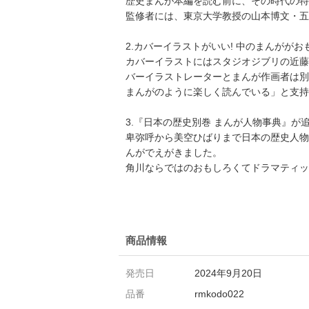
歴史まんが本編を読む前に、その時代の特
監修者には、東京大学教授の山本博文・五
2.カバーイラストがいい! 中のまんががお
カバーイラストにはスタジオジブリの近藤勝
バーイラストレーターとまんが作画者は別
まんがのように楽しく読んでいる」と支持
3.『日本の歴史別巻 まんが人物事典』が追
卑弥呼から美空ひばりまで日本の歴史人物2
んがでえがきました。
角川ならではのおもしろくてドラマティッ
商品情報
発売日
2024年9月20日
品番
rmkodo022