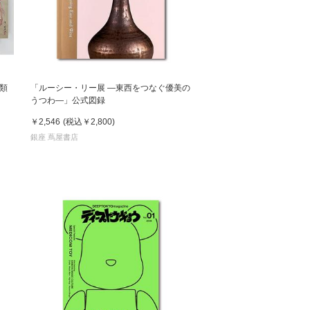
類
「ルーシー・リー展 ―東西をつなぐ優美の
うつわ―」公式図録
￥2,546
(税込
￥2,800
)
銀座 蔦屋書店