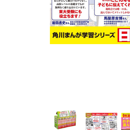
家
食
e