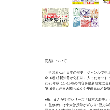
商品について
「学習まんが 日本の歴史」ジャンルで売上
全16巻+別巻5冊が化粧箱に入ったセット
2025年秋に1~15巻の内容を最新研究に合わせ
第16巻も岸田内閣の成立や安倍元首相銃
■角川まんが学習シリーズ『日本の歴史』 
1. 監修者には東大教授陣がずらり! 歴