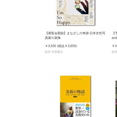
【展覧会図録】まなざしの奇跡 日本女性写
【
真家の冒険
an
発
￥3,500
(税込
￥3,850
)
￥3
銀座 蔦屋書店
銀座