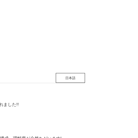
松 蔦
店
日本語
れました!!