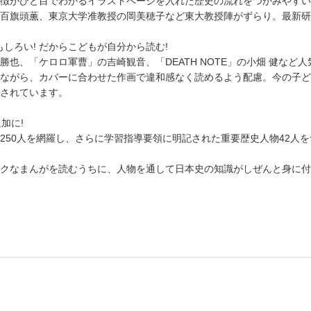
徴がひと目でわかるイラストページを入れた歴史の流れをつかみやすい
百旗頭薫、東京大学准教授の岡美穂子など東大教授陣がずらり。最新研
もしろい! だからこどもが自分から読む!
也、「ケロロ軍曹」の吉崎観音、「DEATH NOTE」の小畑 健など
ながら、カバーに合わせた作画で違和感なく読めるよう配慮。今の子ど
されています。
加に!
50人を網羅し、さらに学習指導要領に明記された重要歴史人物42人を
クなまんがを読むうちに、人物を通して日本史の知識がしぜんと身に付