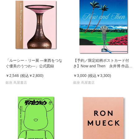
「ルーシー・リー展 ―東西をつな
【予約／限定絵柄ポストカード付
ぐ優美のうつわ―」公式図録
き】Now and Then 永井博 作品
集 ※8月下旬頃の発送予定
￥2,546
(税込
￥2,800
)
￥3,000
(税込
￥3,300
)
銀座 蔦屋書店
銀座 蔦屋書店