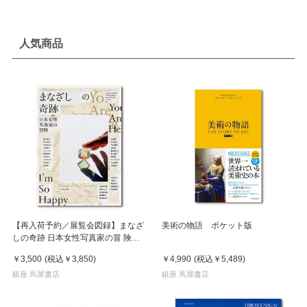
人気商品
【再入荷予約／展覧会図録】まなざ
美術の物語 ポケット版
しの奇跡 日本女性写真家の冒 険
※8月中旬頃入荷予定
￥3,500
(税込
￥3,850
)
￥4,990
(税込
￥5,489
)
銀座 蔦屋書店
銀座 蔦屋書店