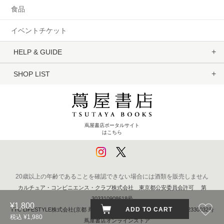
食品
イベントチケット
HELP & GUIDE
SHOP LIST
蔦屋書店ポータルサイト
はこちら
20歳以上の年齢であることを確認できない場合には酒類を販売しません
カルチュア・コンビニエンス・クラブ株式会社 東京都公安委員会許可 第
303310908618号
¥1,800
ADD TO CART
TTC LIFESTYLE株式会社(京都 蔦屋書店) 京都府公安委員会 第611262330032号
税込 ¥1,980
蔦屋書店オンラインストア