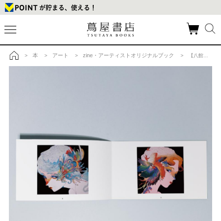
本
アート
zine・アーティストオリジナルブック
>
>
>
> 【八館ななこ】ZINE「Embrace Spring」 イラスト集の商品詳細
トップ