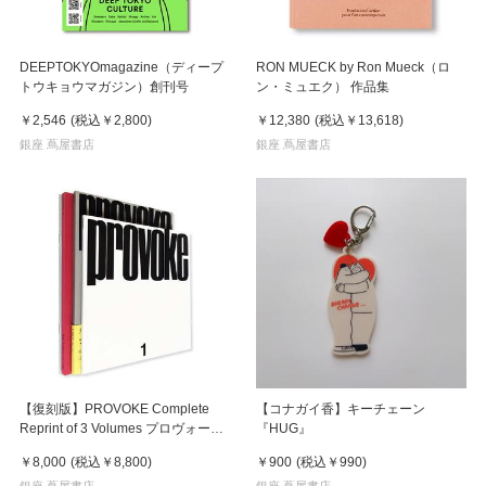
DEEPTOKYOmagazine（ディープ
RON MUECK by Ron Mueck（ロ
トウキョウマガジン）創刊号
ン・ミュエク） 作品集
￥2,546
(税込
￥2,800
)
￥12,380
(税込
￥13,618
)
銀座 蔦屋書店
銀座 蔦屋書店
【復刻版】PROVOKE Complete
【コナガイ香】キーチェーン
Reprint of 3 Volumes プロヴォーク
『HUG』
全3冊揃
￥8,000
(税込
￥8,800
)
￥900
(税込
￥990
)
銀座 蔦屋書店
銀座 蔦屋書店