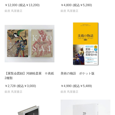
イン
￥12,000
(税込
￥13,200
)
￥4,800
(税込
￥5,280
)
銀座 蔦屋書店
銀座 蔦屋書店
【展覧会図録】河鍋暁斎展 ※表紙
美術の物語 ポケット版
2種類
￥2,728
(税込
￥3,000
)
￥4,990
(税込
￥5,489
)
銀座 蔦屋書店
銀座 蔦屋書店