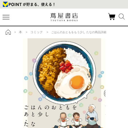
本
コミック
>
>
> ごはんのおともをもう少し たなの商品詳細
トップ