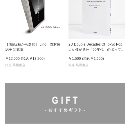
【表紙2種から選択】 Lirio 野村佐
2D Double Decades Of Tokyo Pop
紀子 写真集
Life 僕が見た「90年代」のポップカ
ルチャー 鈴木哲也（著）
￥12,000
(税込
￥13,200
)
￥1,500
(税込
￥1,650
)
銀座 蔦屋書店
銀座 蔦屋書店