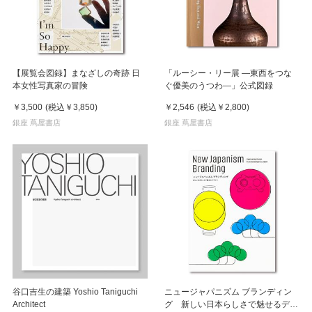
【展覧会図録】まなざしの奇跡 日
「ルーシー・リー展 ―東西をつな
本女性写真家の冒険
ぐ優美のうつわ―」公式図録
￥3,500
(税込
￥3,850
)
￥2,546
(税込
￥2,800
)
銀座 蔦屋書店
銀座 蔦屋書店
谷口吉生の建築 Yoshio Taniguchi
ニュージャパニズム ブランディン
Architect
グ 新しい日本らしさで魅せるデザ