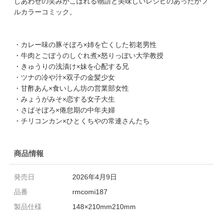
しあわせの笑みがこぼれる物語と美味しいレシピのあったかフ
ルカラーコミック。
・カレー味の豚そぼろ×姉を亡くした初老男性
・牛肉とごぼうのしぐれ煮×怒りっぽい大学教授
・きゅうりの浅漬け×妹を心配する兄
・ツナの冷や汁×双子の金髪少女
・甘酢あん×食いしん坊の営業部女性
・みょうがみそ×恋する女子大生
・さばそぼろ×倦怠期の中年夫婦
・チリコンカン×ひとくちやの常連さんたち
商品情報
発売日
2026年4月9日
品番
rmcomi187
製品仕様
148×210mm210mm