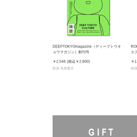
DEEPTOKYOmagazine（ディープトウキ
RO
ョウマガジン）創刊号
エ
￥2,546
(税込
￥2,800
)
￥1
銀座 蔦屋書店
銀座