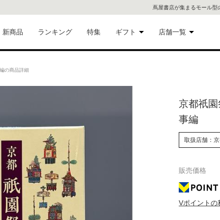
蔦屋書店が集まるモール型
新商品
ランキング
特集
ギフト
店舗一覧
二子
術品
ギフトにおすすめ
編の商品詳細
蔦屋
eギフト
京都祇園
代官
事編
屋書
像・音
取扱店舗：京
銀座
販売価格
書店
具
六本
Vポイントの
貨
屋書