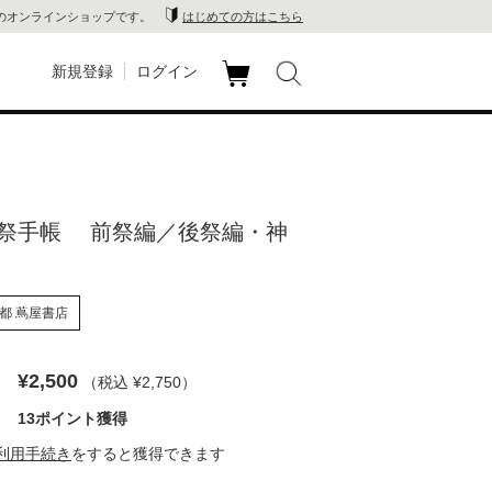
のオンラインショップです。
はじめての方はこちら
新規登録
ログイン
カ
玉川
ート
家電
祭手帳 前祭編／後祭編・神
山 蔦
店
都 蔦屋書店
 蔦屋
¥2,500
（税込 ¥2,750
）
13ポイント獲得
木 蔦
利用手続き
をすると獲得できます
店