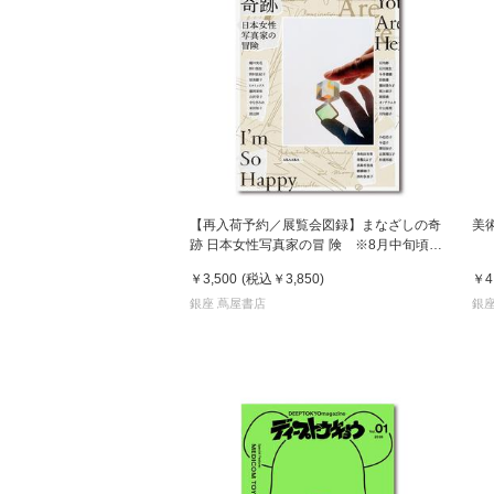
【再入荷予約／展覧会図録】まなざしの奇
美
跡 日本女性写真家の冒 険 ※8月中旬頃入
荷予定
￥3,500
(税込
￥3,850
)
￥4
銀座 蔦屋書店
銀座