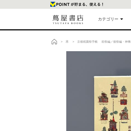
カテゴリー
美
本
>
> 京都祇園祭手帳 前祭編／後祭編・神事
トップ
本
映
楽
文
雑