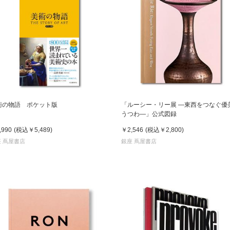
術の物語 ポケット版
「ルーシー・リー展 ―東西をつなぐ優
うつわ―」公式図録
,990
(税込
￥5,489
)
￥2,546
(税込
￥2,800
)
 蔦屋書店
銀座 蔦屋書店