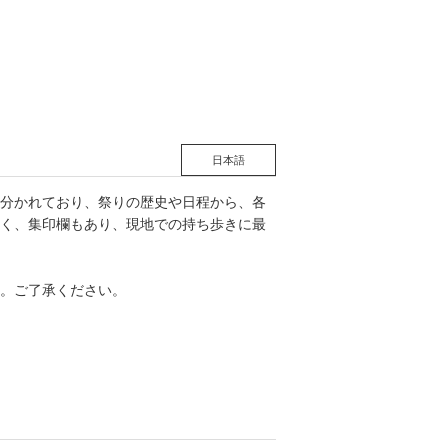
松 蔦
店
日本語
分かれており、祭りの歴史や日程から、各
く、集印欄もあり、現地での持ち歩きに最
。ご了承ください。