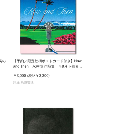
美の
【予約／限定絵柄ポストカード付き】Now
and Then 永井博 作品集 ※8月下旬頃の
発送予定
￥3,000
(税込
￥3,300
)
銀座 蔦屋書店