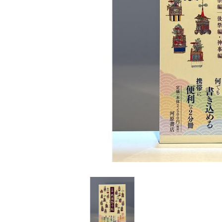
家
食
e