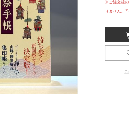
※ご注文後の
りません。予
京都
電
書店
品
京都
蔦屋
ギフト
梅田
こ
書店
枚方
書店
広島