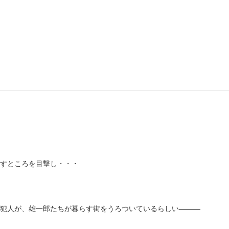
書店
六本
屋書
すところを目撃し・・・
犯人が、雄一郎たちが暮らす街をうろついているらしい―――