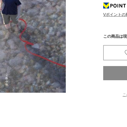
京都
Vポイントの
電
書店
この商品は現
品
京都
蔦屋
ギフト
梅田
書店
枚方
こ
書店
広島