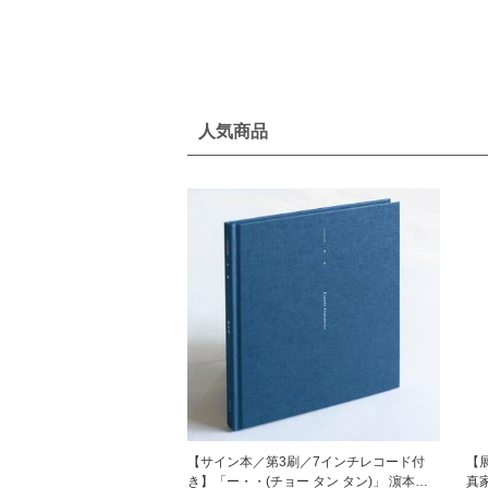
人気商品
【サイン本／第3刷／7インチレコード付
【
き】「ー・・(チョー タン タン)」 濵本奏
真