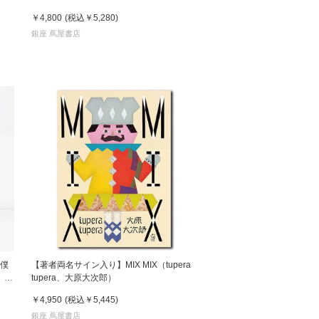
￥4,800
(税込
￥5,280
)
銀座 蔦屋書店
 僕
【著者両名サイン入り】MIX MIX（tupera
 鈴
tupera、大原大次郎）
￥4,950
(税込
￥5,445
)
銀座 蔦屋書店