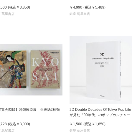
,500
(税込
￥3,850
)
￥4,990
(税込
￥5,489
)
 蔦屋書店
銀座 蔦屋書店
展覧会図録】河鍋暁斎展 ※表紙2種類
2D Double Decades Of Tokyo Pop Life
が見た「90年代」のポップカルチャー
木哲也（著）
,728
(税込
￥3,000
)
￥1,500
(税込
￥1,650
)
 蔦屋書店
銀座 蔦屋書店