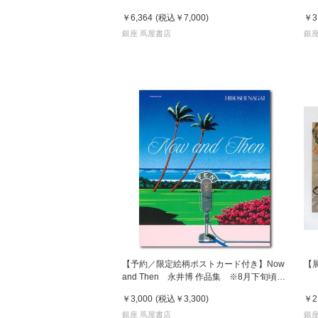
写真集
￥6,364
(税込
￥7,000
)
￥3
銀座 蔦屋書店
銀座
【予約／限定絵柄ポストカード付き】Now
【
and Then 永井博 作品集 ※8月下旬頃の
発送予定
￥3,000
(税込
￥3,300
)
￥2
銀座 蔦屋書店
銀座