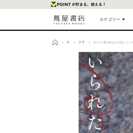
カテゴリー
美
本
文学
>
>
> (サイン本) あなたが正しくい
トップ
本
映
楽
文
雑