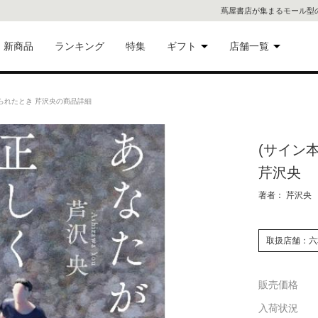
蔦屋書店が集まるモール型
新商品
ランキング
特集
ギフト
店舗一覧
二子
術品
ギフトにおすすめ
られたとき 芹沢央の商品詳細
蔦屋
eギフト
(サイン
代官
芹沢央
屋書
像・音
著者： 芹沢央
銀座
取扱店舗：六
書店
具
販売価格
六本
入荷状況
貨
屋書