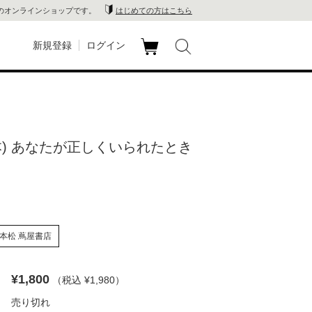
のオンラインショップです。
はじめての方はこちら
新規登録
ログイン
カ
玉川
ート
家電
本) あなたが正しくいられたとき
山 蔦
店
 蔦屋
本松 蔦屋書店
¥1,800
（税込 ¥1,980
）
木 蔦
売り切れ
店