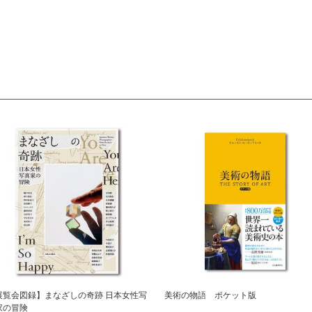
展覧会図録】まなざしの奇跡 日本女性写
美術の物語 ポケット版
家の冒険