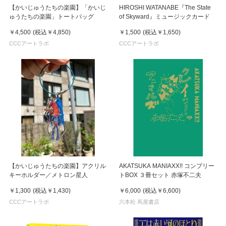
【かいじゅうたちの楽園】「かいじ
HIROSHI WATANABE『The State
ゅうたちの楽園」トートバッグ
of Skyward』ミュージックカード
￥4,500
(税込
￥4,850
)
￥1,500
(税込
￥1,650
)
CCCアートラボ
CCCアートラボ
【かいじゅうたちの楽園】アクリル
AKATSUKA MANIAXX!! コンプリー
キーホルダー／メトロン星人
トBOX ３冊セット 赤塚不二夫
￥1,300
(税込
￥1,430
)
￥6,000
(税込
￥6,600
)
CCCアートラボ
六本松 蔦屋書店