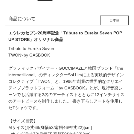
商品について
日本語
エウレカセブン20周年記念「Tribute to Eureka Seven POP
UP STORE」オリジナル商品
Tribute to Eureka Seven
TWON×by GASBOOK
グラフィックデザイナー・GUCCIMAZEと韓国ブランド「the
internatiiiional」のディレクターSol Limによる実験的デザイン
コレクティブ「TWON」と、1996年創業の世界的なクリエイ
ティブプラットフォーム「by GASBOOK」とが、現行音楽シ
ーンでも活躍する2名のアーティストとともに12インチサイズ
のアートピースを制作しました。 書き下ろしアートを使用し
たTシャツです。
【サイズ目安】
Mサイズ(身丈68/身幅52/肩幅46/袖丈22)[cm]
Lサイズ(身丈72/身幅55/肩幅50/袖丈22)[cm]