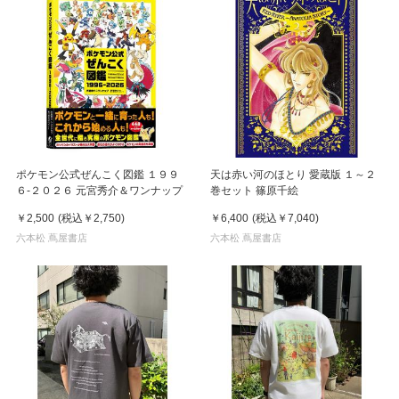
ポケモン公式ぜんこく図鑑 １９９
天は赤い河のほとり 愛蔵版 １～２
６-２０２６ 元宮秀介＆ワンナップ
巻セット 篠原千絵
￥2,500
(税込
￥2,750
)
￥6,400
(税込
￥7,040
)
六本松 蔦屋書店
六本松 蔦屋書店