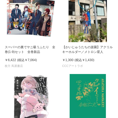
スーパーの裏でヤニ吸うふたり 全
【かいじゅうたちの楽園】アクリル
巻(1-9)セット 全巻新品
キーホルダー／メトロン星人
￥6,422
(税込
￥7,064
)
￥1,300
(税込
￥1,430
)
枚方 蔦屋書店
CCCアートラボ