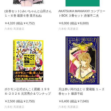
(全巻セット) みいちゃんと山田さん
AKATSUKA MANIAXX!! コンプリー
１～６巻 最新６巻 亜月ねね
トBOX ３冊セット 赤塚不二夫
￥4,320
(税込
￥4,752
)
￥6,000
(税込
￥6,600
)
六本松 蔦屋書店
六本松 蔦屋書店
ポケモン公式ぜんこく図鑑 １９９
天は赤い河のほとり 愛蔵版 １～２
６-２０２６ 元宮秀介＆ワンナップ
巻セット 篠原千絵
￥2,500
(税込
￥2,750
)
￥6,400
(税込
￥7,040
)
六本松 蔦屋書店
六本松 蔦屋書店