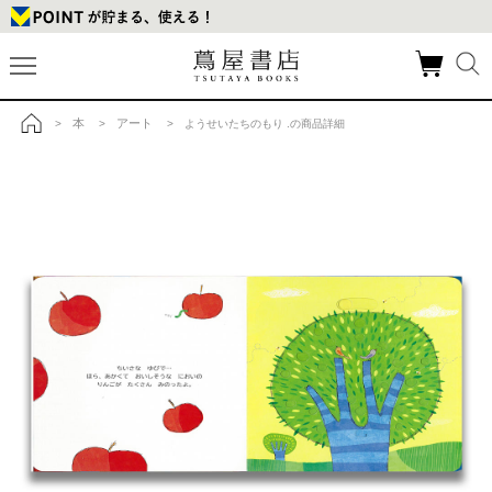
本
アート
>
>
> ようせいたちのもり .の商品詳細
トップ