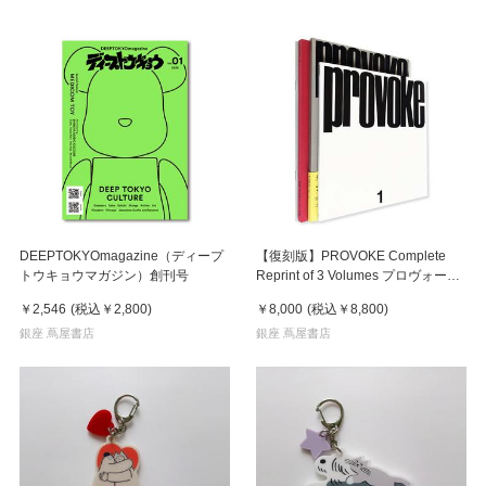
DEEPTOKYOmagazine（ディープ
【復刻版】PROVOKE Complete
トウキョウマガジン）創刊号
Reprint of 3 Volumes プロヴォーク
全3冊揃
￥2,546
(税込
￥2,800
)
￥8,000
(税込
￥8,800
)
銀座 蔦屋書店
銀座 蔦屋書店