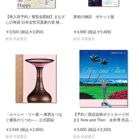
【再入荷予約／展覧会図録】まなざ
美術の物語 ポケット版
しの奇跡 日本女性写真家の冒 険
※8月中旬頃入荷予定
￥3,500
(税込
￥3,850
)
￥4,990
(税込
￥5,489
)
銀座 蔦屋書店
銀座 蔦屋書店
「ルーシー・リー展 ―東西をつな
【予約／限定絵柄ポストカード付
ぐ優美のうつわ―」公式図録
き】Now and Then 永井博 作品
集 ※8月下旬頃の発送予定
￥2,546
(税込
￥2,800
)
￥3,000
(税込
￥3,300
)
銀座 蔦屋書店
銀座 蔦屋書店