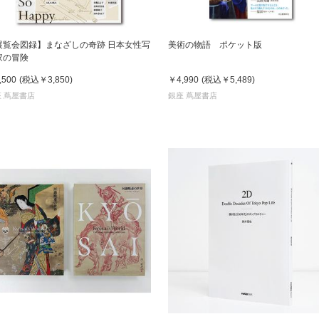
展覧会図録】まなざしの奇跡 日本女性写
美術の物語 ポケット版
家の冒険
,500
(税込
￥3,850
)
￥4,990
(税込
￥5,489
)
 蔦屋書店
銀座 蔦屋書店