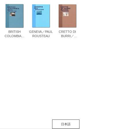
松 蔦
店
BRITISH
GENEVA／PAUL
CRETTO DI
COLOMBIA／
ROUSTEAU
BURRI／
Solve Sundsbo
OLIVIERO
TOSCANI
日本語