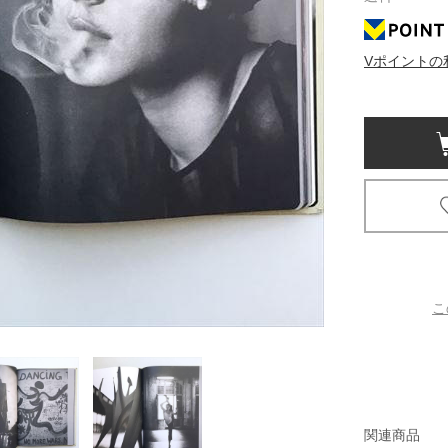
京都
Vポイントの
電
書店
品
京都
蔦屋
ギフト
梅田
書店
こ
枚方
書店
広島
関連商品