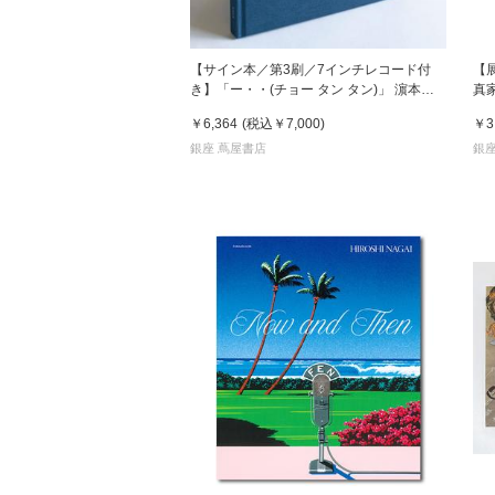
【サイン本／第3刷／7インチレコード付
【
き】「ー・・(チョー タン タン)」 濵本奏
真
写真集
￥6,364
(税込
￥7,000
)
￥3
銀座 蔦屋書店
銀座