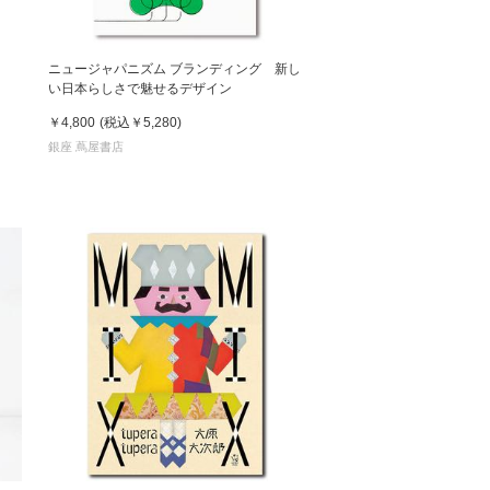
ニュージャパニズム ブランディング 新し
い日本らしさで魅せるデザイン
￥4,800
(税込
￥5,280
)
銀座 蔦屋書店