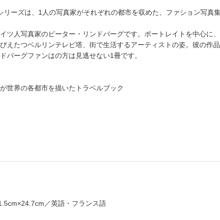
YE」シリーズは、1人の写真家がそれぞれの都市を収めた、ファション写真
イツ人写真家のピーター・リンドバーグです。ポートレイトを中心に、
びえたつベルリンテレビ塔、街で生活するアーティストの姿。彼の作品
ドバーグファンはの方は見逃せない1冊です。
が世界の各都市を描いたトラベルブック
5cm×24.7cm／英語・フランス語