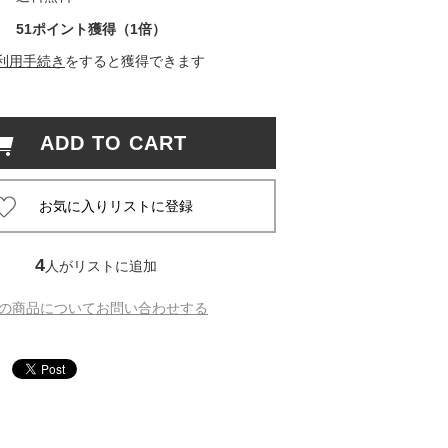
51ポイント獲得（1倍）
 蔦屋
利用手続き
をすると獲得できます
ADD TO CART
岡崎
書店
 蔦屋
4
人がリストに追加
の商品についてお問い合わせする
 蔦屋
 蔦屋