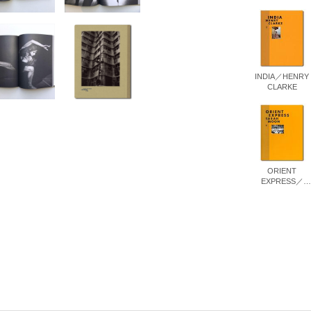
書店
六本
屋書
INDIA／HENRY
CLARKE
ORIENT
EXPRESS／
SARAH MOON