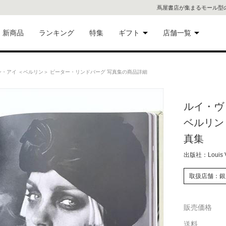
蔦屋書店が集まるモール型
新商品
ランキング
特集
ギフト
店舗一覧
二子
術品
ギフトにおすすめ
・アイ ＜ベルリン＞ ピーター・リンドバーグ 写真集の商品詳細
蔦屋
eギフト
ルイ・ヴ
代官
ベルリン
屋書
像・音
真集
出版社：Louis Vu
銀座
書店
取扱店舗：銀
具
六本
販売価格
貨
屋書
送料