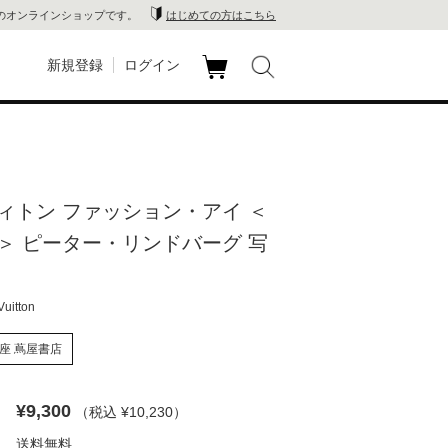
のオンラインショップです。
はじめての方はこちら
新規登録
ログイン
カ
玉川
ート
家電
ィトン ファッション・アイ ＜
山 蔦
＞ ピーター・リンドバーグ 写
店
itton
 蔦屋
座 蔦屋書店
木 蔦
¥9,300
（税込 ¥10,230
）
店
送料無料