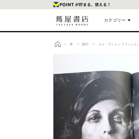
カテゴリー
美
本
旅行
>
>
> ルイ・ヴィトン ファッション
トップ
本
映
楽
文
雑