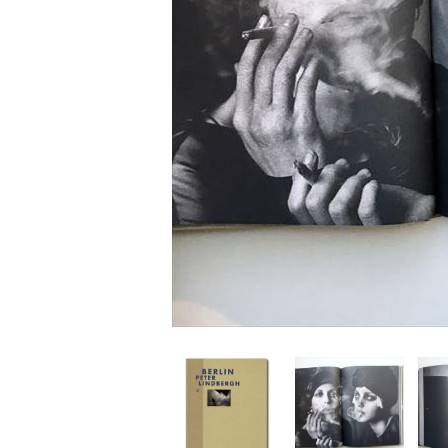
家
食
e