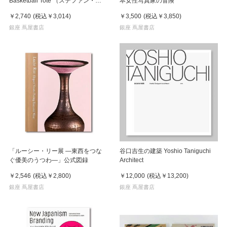
Basketball Tote （ステファン・マ
本女性写真家の冒険
ルクス）トートバッグ
￥2,740
(税込
￥3,014
)
￥3,500
(税込
￥3,850
)
銀座 蔦屋書店
銀座 蔦屋書店
「ルーシー・リー展 ―東西をつな
谷口吉生の建築 Yoshio Taniguchi
ぐ優美のうつわ―」公式図録
Architect
￥2,546
(税込
￥2,800
)
￥12,000
(税込
￥13,200
)
銀座 蔦屋書店
銀座 蔦屋書店