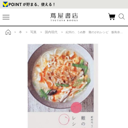
本
写真
国内現代
>
>
>
> 紀州の、うめ酢 難のがれレシピ 飯島奈美の商品詳細
トップ