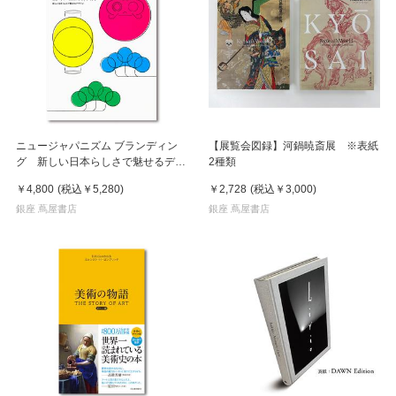
ニュージャパニズム ブランディン
【展覧会図録】河鍋暁斎展 ※表紙
グ 新しい日本らしさで魅せるデザ
2種類
イン
￥4,800
(税込
￥5,280
)
￥2,728
(税込
￥3,000
)
銀座 蔦屋書店
銀座 蔦屋書店