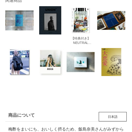
関連商品
【特典付き】
NEUTRAL
COLORS 6: 滞在で
感じた あの特別な
時間はなんだ
商品について
日本語
梅酢をまいにち、おいしく摂るため、飯島奈美さんがみずから