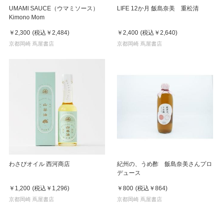
UMAMI SAUCE（ウマミソース）
LIFE 12か月 飯島奈美 重松清
Kimono Mom
￥2,300
(税込
￥2,484
)
￥2,400
(税込
￥2,640
)
京都岡崎 蔦屋書店
京都岡崎 蔦屋書店
わさびオイル 西河商店
紀州の、うめ酢 飯島奈美さんプロ
デュース
￥1,200
(税込
￥1,296
)
￥800
(税込
￥864
)
京都岡崎 蔦屋書店
京都岡崎 蔦屋書店