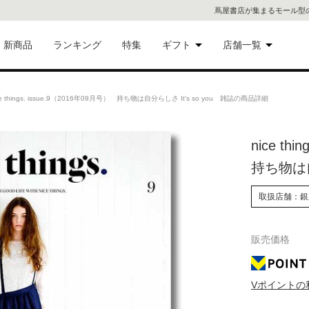
蔦屋書店が集まるモール型
新商品
ランキング
特集
ギフト
店舗一覧
二子
術品
ギフトにおすすめ
 things. issue.9（2016年09月号） 持ち物は自分らしさ It's so you 雑誌の商品詳細
蔦屋
eギフト
nice th
代官
持ち物は自
屋書
像・音
取扱店舗：銀
銀座
販売価格
書店
具
六本
Vポイントの
貨
屋書