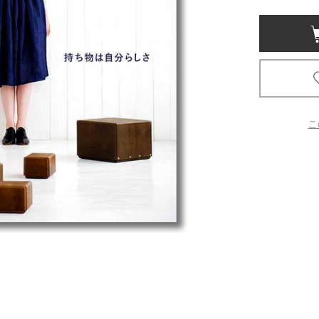
京都
電
書店
品
京都
こ
蔦屋
ギフト
梅田
書店
枚方
書店
広島