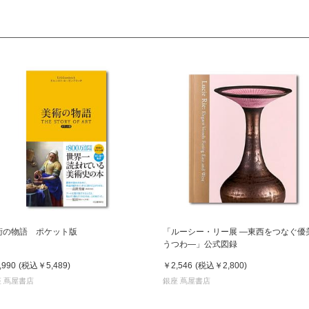
術の物語 ポケット版
「ルーシー・リー展 ―東西をつなぐ優
うつわ―」公式図録
,990
(税込
￥5,489
)
￥2,546
(税込
￥2,800
)
 蔦屋書店
銀座 蔦屋書店