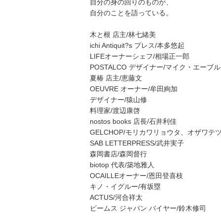
自分の身の回りのものが、
自分のことを語っている。
木と根 店主/林七緒美
ichi Antiquit?s プレス/本多悠起
LIFEオーナーシェフ/相場正一郎
POSTALCO デザイナー/マイク・エーブ
夏椿 店主/恵藤文
OEUVRE オーナー/牟田絢加
デザイナー/猿山修
料理家/渡辺康啓
nostos books 店長/石井利佳
GELCHOP/モリカワリョウタ、オザワテ
SAB LETTERPRESS/武井実子
森岡書店/森岡督行
biotop 代表/築地雅人
OCAILLEオーナー/恩田登喜枝
キノ・イグルー/有坂塁
ACTUS/河合祥太
ビームス ジャパン バイヤー/鈴木修司