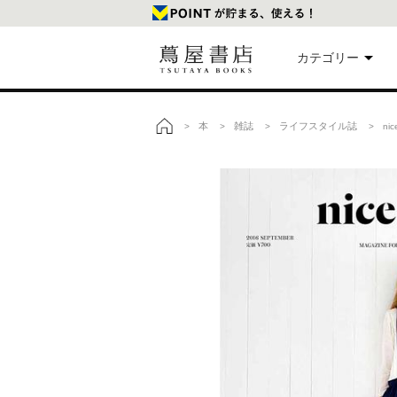
カテゴリー
美
本
雑誌
ライフスタイル誌
>
>
>
> nice
トップ
本
映
楽
文
雑