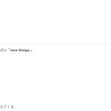
書店
六本
屋書
ice things.」
えてくる。