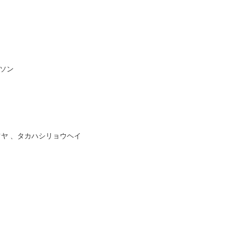
ルソン
ツヤ 、タカハシリョウヘイ