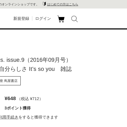
のオンラインショップです。
はじめての方はこちら
新規登録
ログイン
カ
玉川
ート
家電
ings. issue.9（2016年09月号）
山 蔦
分らしさ It's so you 雑誌
店
座 蔦屋書店
 蔦屋
¥648
（税込 ¥712
）
3ポイント獲得
木 蔦
利用手続き
をすると獲得できます
店