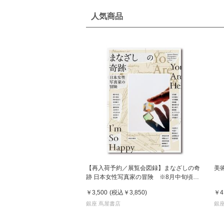
人気商品
【再入荷予約／展覧会図録】まなざしの奇
美
跡 日本女性写真家の冒険 ※8月中旬頃入
荷予定
￥3,500
(税込
￥3,850
)
￥4
銀座 蔦屋書店
銀座