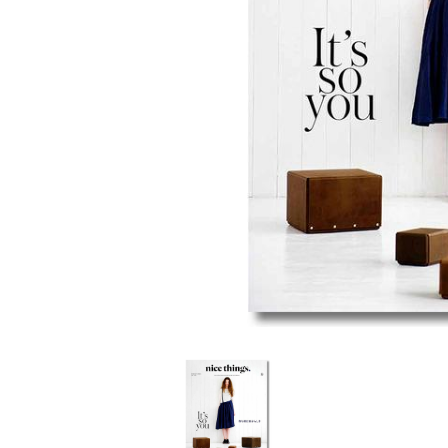
家
食
e