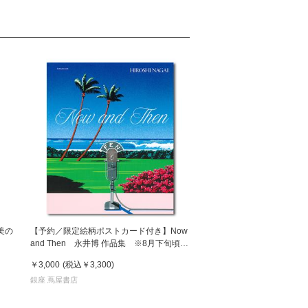
美の
【予約／限定絵柄ポストカード付き】Now
and Then 永井博 作品集 ※8月下旬頃の
発送予定
￥3,000
(税込
￥3,300
)
銀座 蔦屋書店