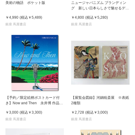
美術の物語 ポケット版
ニュージャパニズム ブランディン
グ 新しい日本らしさで魅せるデザ
イン
￥4,990
(税込
￥5,489
)
￥4,800
(税込
￥5,280
)
銀座 蔦屋書店
銀座 蔦屋書店
【予約／限定絵柄ポストカード付
【展覧会図録】河鍋暁斎展 ※表紙
き】Now and Then 永井博 作品
2種類
集 ※8月下旬頃の発送予定
￥3,000
(税込
￥3,300
)
￥2,728
(税込
￥3,000
)
銀座 蔦屋書店
銀座 蔦屋書店