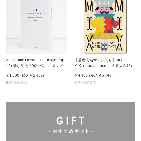
2D Double Decades Of Tokyo Pop
【著者両名サイン入り】MIX
Life 僕が見た「90年代」のポップカ
MIX（tupera tupera、大原大次郎）
ルチャー 鈴木哲也（著）
￥1,500
(税込
￥1,650
)
￥4,950
(税込
￥5,445
)
銀座 蔦屋書店
銀座 蔦屋書店