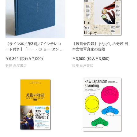
【サイン本／第3刷／7インチレコ
【展覧会図録】まなざしの奇跡 日
ード付き】「ー・・(チョー タン タ
本女性写真家の冒険
ン)」 濵本奏 写真集
￥6,364
(税込
￥7,000
)
￥3,500
(税込
￥3,850
)
銀座 蔦屋書店
銀座 蔦屋書店