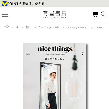
本
雑誌
ライフスタイル誌
>
>
>
> nice things. issue.52（2019年07月号） 扉を開けたいお店 GOOD STORES 雑誌の商品詳細
トップ