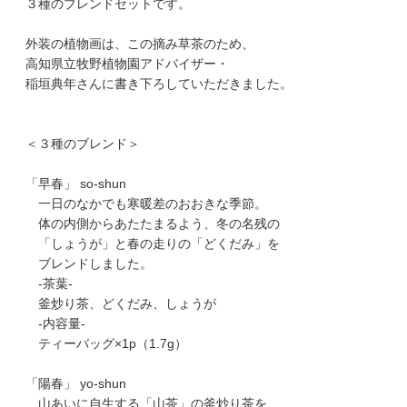
３種のブレンドセットです。
外装の植物画は、この摘み草茶のため、
高知県立牧野植物園アドバイザー・
稲垣典年さんに書き下ろしていただきました。
＜３種のブレンド＞
「早春」 so-shun
一日のなかでも寒暖差のおおきな季節。
体の内側からあたたまるよう、冬の名残の
「しょうが」と春の走りの「どくだみ」を
ブレンドしました。
-茶葉-
釜炒り茶、どくだみ、しょうが
-内容量-
ティーバッグ×1p（1.7g）
「陽春」 yo-shun
山あいに自生する「山茶」の釜炒り茶を