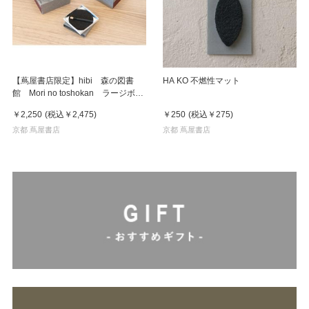
【蔦屋書店限定】hibi 森の図書
HA KO 不燃性マット
館 Mori no toshokan ラージボッ
クス 30本入り マット付 お香
￥2,250
(税込
￥2,475
)
￥250
(税込
￥275
)
京都 蔦屋書店
京都 蔦屋書店