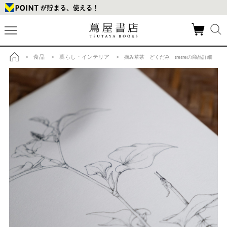
食品
暮らし・インテリア
>
>
> 摘み草茶 どくだみ tretreの商品詳細
トップ