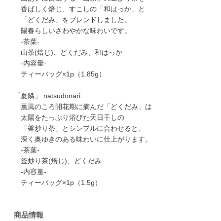
香ばしく焙じ、すこしの「和はっか」と
「どくだみ」をブレンドしました。
陽春らしいさわやかな味わいです。
-茶葉-
山茶(焙じ)、どくだみ、和はっか
-内容量-
ティーバッグ×1p（1.85g）
「夏隣」 natsudonari
薫風のころ開花期に摘んだ「どくだみ」は
太陽をたっぷり浴びた天日干しの
「釜炒り茶」とシンプルに合わせると、
深く奥ゆきのある味わいに仕上がります。
-茶葉-
釜炒り茶(焙じ)、どくだみ
-内容量-
ティーバッグ×1p（1.5g）
商品情報