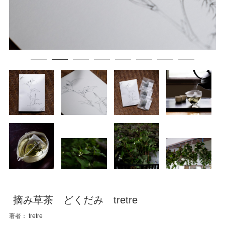
摘み草茶 どくだみ tretre
著者： tretre