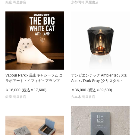
銀座 蔦屋書店
京都岡崎 蔦屋書店
Vapour Park x 黒山キャシーラム コ
アンビエンテック Ambientec / Xtal
ラボアートトイフィギュアランプ
Acrux / Dark Gray (クリスタル・ア
《THE BIG WHITE CAT WITH
クルクス ダークグレー)
￥16,000
(税込
￥17,600
)
￥36,000
(税込
￥39,600
)
LAMP》 黑山Kathy Lam
銀座 蔦屋書店
六本木 蔦屋書店