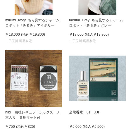
mirumi_Ivory_ちら見するチャーム
mirumi_Gray_ちら見するチャーム
ロボット「みるみ」アイボリー
ロボット「みるみ」グレー
￥18,000
(税込
￥19,800
)
￥18,000
(税込
￥19,800
)
二子玉川 蔦屋家電
二子玉川 蔦屋家電
hibi 白檀レギュラーボックス 8
金熊香水 01 FUJI
本入り 専用マット付
￥750
(税込
￥825
)
￥5,000
(税込
￥5,500
)