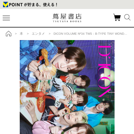
本
エンタメ
>
>
> DICON VOLUME Nº34 TWS：B-TYPE TINY WONDER STORIES KYUNGMINver.の商品詳細
トップ