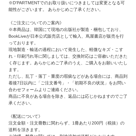
※D'PARTMENTでのお取り扱いにつきましては変更となる可
能性がございます。 あらかじめご了承ください。
《ご注文についてのご案内》
※本商品は、韓国にて現地の出版社が製造・梱包しており、
BookLiveが日本公式販売店として輸入、蔦屋書店が販売を行
っております。
現地製造・輸送の過程において発生した、軽微なキズ・こす
れ・印刷汚れ等に関しましては、交換対応はご容赦いただきた
く存じます。あらかじめご了承のうえ、ご購入をお願いいたし
ます。
ただし、乱丁・落丁・重度の瑕疵などがある場合には、商品到
着後7日以内に「ご注文番号」・「初期不良の状況」をお問い
合わせフォームよりご連絡ください。
商品に不良がある場合を除き、返品には応じかねますのでご了
承ください。
《配送について》
注文金額・注文冊数に関わらず、1冊あたり200円（税抜）の
送料を頂きます。