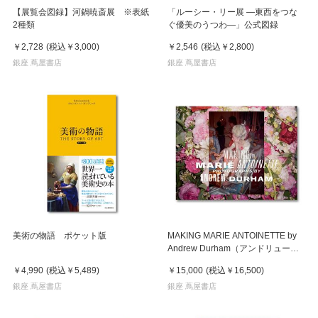
【展覧会図録】河鍋暁斎展 ※表紙
「ルーシー・リー展 ―東西をつな
2種類
ぐ優美のうつわ―」公式図録
￥2,728
(税込
￥3,000
)
￥2,546
(税込
￥2,800
)
銀座 蔦屋書店
銀座 蔦屋書店
美術の物語 ポケット版
MAKING MARIE ANTOINETTE by
Andrew Durham（アンドリュー・
ダーハム）マリー・アントワネット
￥4,990
(税込
￥5,489
)
￥15,000
(税込
￥16,500
)
作品集
銀座 蔦屋書店
銀座 蔦屋書店