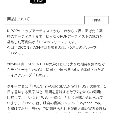
商品について
日本語
K-POPのトップアーティストからこれから世界に羽ばたく期
待のアーティストまで、様々なK-POPアーティストの魅力を
凝縮した写真集が「DICONシリーズ」です。
今回「DICON」の34作目を飾るのは、今注目のグループ
「TWS」。
2024年1月、SEVENTEENの弟分として大きな期待を集めなが
らデビューをしたのは、韓国・中国出身の6人で構成されたボ
ーイズグループ「TWS」。
グループ名は「TWENTY FOUR SEVEN WITH US」の略で、1
日を意味する数字24と1週間を意味する数字7を全ての瞬間に
比喩して、「いつもTWSと一緒に」という意味が込められて
います。「TWS」は、独自の音楽ジャンル「Boyhood Pop」
を掲げており、爽やかで幻想感あふれる楽曲と高い実力を兼ね