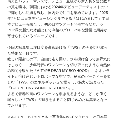
備えたパフォーマンスで、デビュー直後から新人賞を含む数々
の賞を獲得。韓国における2024年デビューアーティストの中
で輝かしい功績を残し、国内外で注目を集めています。2025
年7月には日本デビューシングルである「はじめまして」で日
本デビューも果たし、初の日本ツアーも開催するなど、K-
POP界の新たな才能として今後のグローバルな活躍に期待が
寄せられているグループです。
今回の写真集は注目度を高め続ける「TWS」の今を切り取っ
た特別な一冊です。
眩しい陽射しの下、自由に走り回り、水を掛け合って無邪気に
はしゃぐ――少年時代のワンシーンを切り取ったような自然体
の瞬間を収めた『A-TYPE DEAR MY BOYHOOD』。ネオンラ
イトが溶け込むレトロポップな空間で、秘密のパーティーを楽
しむ「TWS」のエネルギッシュで愛らしい魅力が詰まった
『B-TYPE TINY WONDER STORIES』。
まるで青春映画のワンシーンを覗き見るような、どこか儚く
瑞々しい「TWS」の輝きをまるごと閉じ込めた写真集となっ
ております。
※A-TYPE・B-TYPEともに写真集内のインタビューが日本語