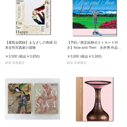
【展覧会図録】まなざしの奇跡 日
【予約／限定絵柄ポストカード付
本女性写真家の冒険
き】Now and Then 永井博 作品
集 ※8月下旬頃の発送予定
￥3,500
(税込
￥3,850
)
￥3,000
(税込
￥3,300
)
銀座 蔦屋書店
銀座 蔦屋書店