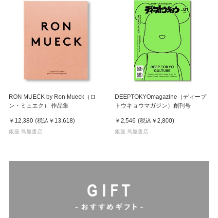
RON MUECK by Ron Mueck（ロ
DEEPTOKYOmagazine（ディープ
ン・ミュエク） 作品集
トウキョウマガジン）創刊号
￥12,380
(税込
￥13,618
)
￥2,546
(税込
￥2,800
)
銀座 蔦屋書店
銀座 蔦屋書店