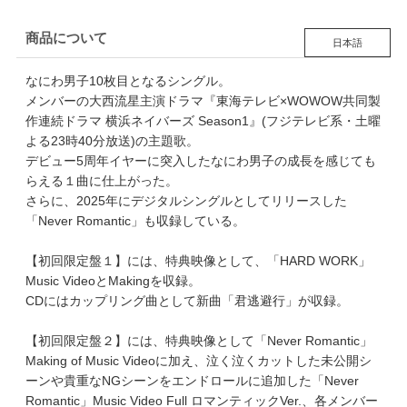
商品について
日本語
なにわ男子10枚目となるシングル。
メンバーの大西流星主演ドラマ『東海テレビ×WOWOW共同製
作連続ドラマ 横浜ネイバーズ Season1』(フジテレビ系・土曜
よる23時40分放送)の主題歌。
デビュー5周年イヤーに突入したなにわ男子の成長を感じても
らえる１曲に仕上がった。
さらに、2025年にデジタルシングルとしてリリースした
「Never Romantic」も収録している。
【初回限定盤１】には、特典映像として、「HARD WORK」
Music VideoとMakingを収録。
CDにはカップリング曲として新曲「君逃避行」が収録。
【初回限定盤２】には、特典映像として「Never Romantic」
Making of Music Videoに加え、泣く泣くカットした未公開シ
ーンや貴重なNGシーンをエンドロールに追加した「Never
Romantic」Music Video Full ロマンティックVer.、各メンバー