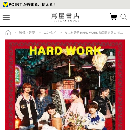
映像・音楽
エンタメ
>
>
> なにわ男子 HARD WORK 初回限定盤１ 初回限定盤２ CD+DVD ２種セット MAXIの商品詳細
トップ