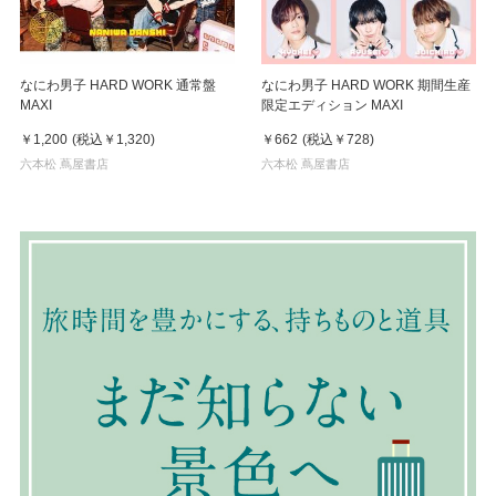
なにわ男子 HARD WORK 通常盤
なにわ男子 HARD WORK 期間生産
MAXI
限定エディション MAXI
￥1,200
(税込
￥1,320
)
￥662
(税込
￥728
)
六本松 蔦屋書店
六本松 蔦屋書店