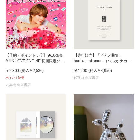
【予約・ポイント５倍】 9/16発売
【先行販売】「ピアノ曲集」
M!LK LOVE ENG!NE 初回限定ソロ
haruka nakamura（ハルカ ナカム
盤 CD ミニアルバム
ラ）
￥2,300
(税込
￥2,530
)
￥4,500
(税込
￥4,950
)
5倍
代官山 蔦屋書店
ポイント
六本松 蔦屋書店