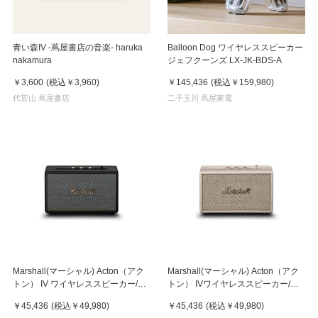
青い森IV -蔦屋書店の音楽- haruka
Balloon Dog ワイヤレススピーカー
nakamura
ジェフクーンズ LX-JK-BDS-A
￥3,600
(税込
￥3,960
)
￥145,436
(税込
￥159,980
)
代官山 蔦屋書店
二子玉川 蔦屋家電
Marshall(マーシャル) Acton（アク
Marshall(マーシャル) Acton（アク
トン） IV ワイヤレススピーカー/ブ
トン） IVワイヤレススピーカー/ク
ラック
リーム
￥45,436
(税込
￥49,980
)
￥45,436
(税込
￥49,980
)