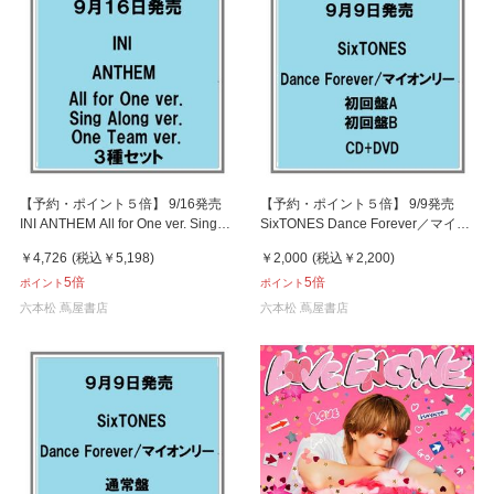
【予約・ポイント５倍】 9/16発売
【予約・ポイント５倍】 9/9発売
INI ANTHEM All for One ver. Sing
SixTONES Dance Forever／マイオ
Along ver. One Team ver. ３種セッ
ンリー 初回限定盤A B CD+DVD シ
￥4,726
(税込
￥5,198
)
￥2,000
(税込
￥2,200
)
ト シングル
ングル
5倍
5倍
ポイント
ポイント
六本松 蔦屋書店
六本松 蔦屋書店