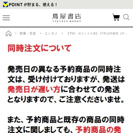
映像・音楽
エンタメ
>
>
> 【予約・ポイント５倍】 27年1/20発売 ２PM 2PM Japan 15th Anniversary Concert”THE RETURN”in TOKYO DOME 通常盤 Blu-ray 店舗購入特典ありの商品詳細
トップ