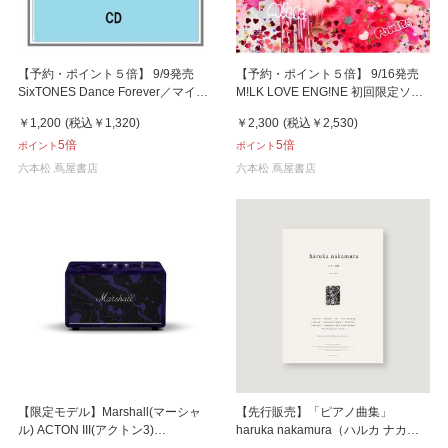
【予約・ポイント５倍】 9/9発売
【予約・ポイント５倍】 9/16発売
SixTONES Dance Forever／マイオ
M!LK LOVE ENG!NE 初回限定ソロ
ンリー 通常盤 CD シングル
盤 CD ミニアルバム
￥1,200
(税込
￥1,320
)
￥2,300
(税込
￥2,530
)
5倍
5倍
ポイント
ポイント
六本松 蔦屋書店
六本松 蔦屋書店
【限定モデル】Marshall(マーシャ
【先行販売】「ピアノ曲集」
ル) ACTON III(アクトン3)
haruka nakamura（ハルカ ナカム
MARSHALL × ヘンドリックス60周
ラ）