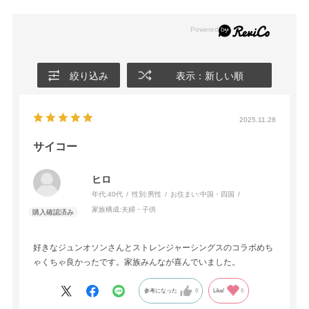
絞り込み
表示：新しい順
2025.11.28
サイコー
ヒロ
年代:
40代
性別:
男性
お住まい:
中国・四国
家族構成:
夫婦・子供
好きなジュンオソンさんとストレンジャーシングスのコラボめち
ゃくちゃ良かったです。家族みんなが喜んでいました。
参考になった
0
Like!
0