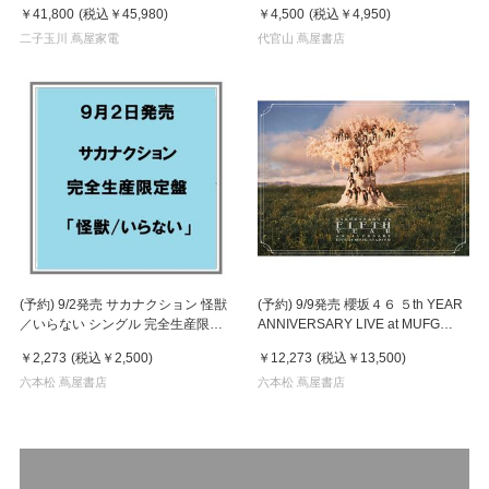
￥41,800
(税込
￥45,980
)
￥4,500
(税込
￥4,950
)
年アニバーサリーエディション ス
ピーカー
二子玉川 蔦屋家電
代官山 蔦屋書店
(予約) 9/2発売 サカナクション 怪獣
(予約) 9/9発売 櫻坂４６ ５th YEAR
／いらない シングル 完全生産限定
ANNIVERSARY LIVE at MUFG
盤
STADIUM 完全生産限定盤 Blu-ray
￥2,273
(税込
￥2,500
)
￥12,273
(税込
￥13,500
)
六本松 蔦屋書店
六本松 蔦屋書店