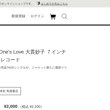
のオンラインショップです。
はじめての方はこちら
新規登録
ログイン
カ
玉川
ート
家電
ne's Love 大貫妙子 ７インチ
山 蔦
 レコード
店
非売品7inchシングルが、ジャケット新たに復刻リリ
 蔦屋
本松 蔦屋書店
木 蔦
¥2,000
（税込 ¥2,200
）
店