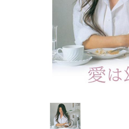
家
食
e