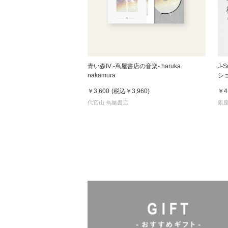
青い森IV -蔦屋書店の音楽- haruka
J-
nakamura
ショ
Jas
￥3,600
(税込
￥3,960
)
￥4
代官山 蔦屋書店
銀座