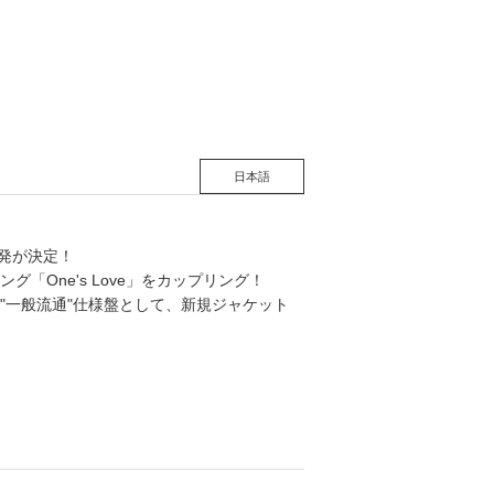
松 蔦
店
日本語
再発が決定！
One's Love」をカップリング！
"一般流通"仕様盤として、新規ジャケット