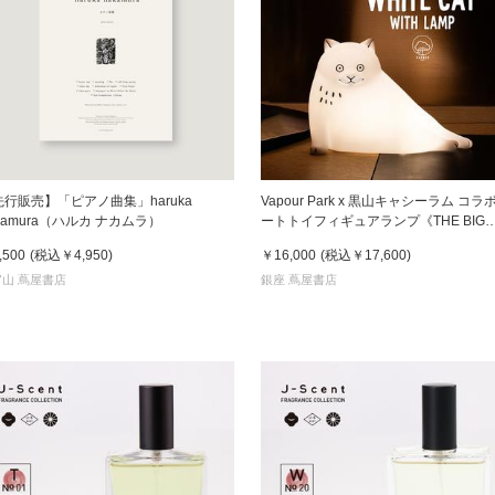
先行販売】「ピアノ曲集」haruka
Vapour Park x 黒山キャシーラム コラ
kamura（ハルカ ナカムラ）
ートトイフィギュアランプ《THE BIG
WHITE CAT WITH LAMP》 黑山Kathy
,500
(税込
￥4,950
)
￥16,000
(税込
￥17,600
)
Lam
山 蔦屋書店
銀座 蔦屋書店