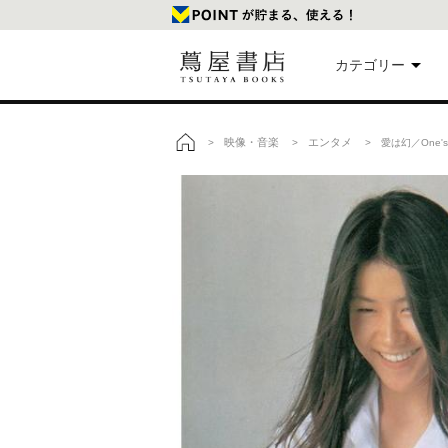
カテゴリー
美
映像・音楽
エンタメ
>
>
> 愛は幻／One's
トップ
本
映
楽
文
雑