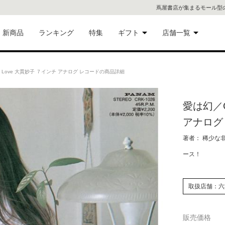
蔦屋書店が集まるモール型
新商品
ランキング
特集
ギフト
店舗一覧
二子
術品
ギフトにおすすめ
 Love 大貫妙子 ７インチ アナログ レコードの商品詳細
蔦屋
eギフト
愛は幻／O
代官
アナログ
屋書
像・音
著者： 稀少な
ース！
銀座
書店
具
取扱店舗：六
六本
販売価格
貨
屋書