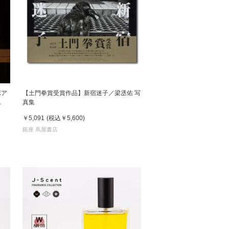
ボア
【土門拳賞受賞作品】新宿迷子／梁丞佑 写
真集
￥5,091
(税込
￥5,600
)
銀座 蔦屋書店