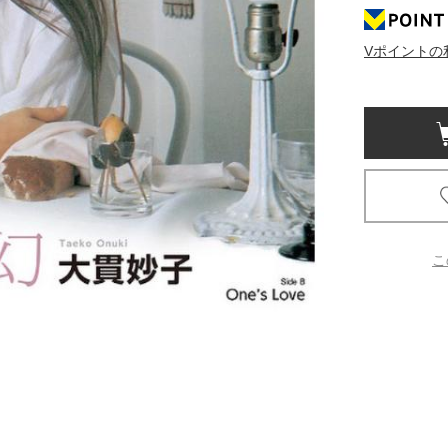
京都
Vポイントの
電
書店
品
京都
蔦屋
ギフト
梅田
こ
書店
枚方
書店
広島