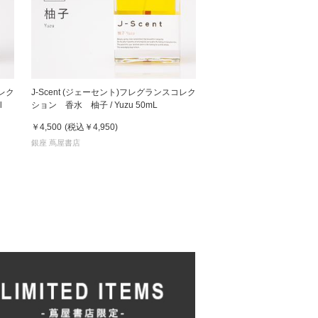
コレク
J-Scent (ジェーセント)フレグランスコレク
l
ション 香水 柚子 / Yuzu 50mL
￥4,500
(税込
￥4,950
)
銀座 蔦屋書店