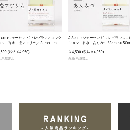
Scent (ジェーセント)フレグランスコレク
J-Scent (ジェーセント)フレグランス
ン 香水 橙マツリカ／ Aurantium
ション 香水 あんみつ / Anmitsu 50m
mine 50ml
,500
(税込
￥4,950
)
￥4,500
(税込
￥4,950
)
 蔦屋書店
銀座 蔦屋書店