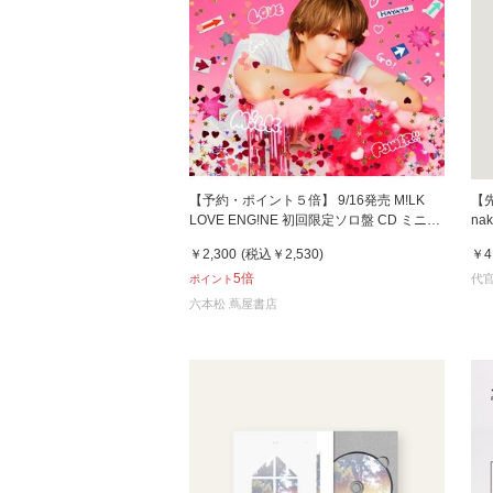
【予約・ポイント５倍】 9/16発売 M!LK
【
LOVE ENG!NE 初回限定ソロ盤 CD ミニア
na
ルバム
￥2,300
(税込
￥2,530
)
￥4
5倍
代官
ポイント
六本松 蔦屋書店