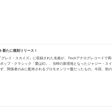
書店
六本
屋書
ット新たに復刻リリース！
『グレイ・スカイズ』に収録された名曲が、7inchアナログレコードで
ップ・クラシック「愛は幻」、当時の新境地となったジャジー・スイング「
ず、関係者のみに配布されるプロモオンリー盤だったもの。今回、初の