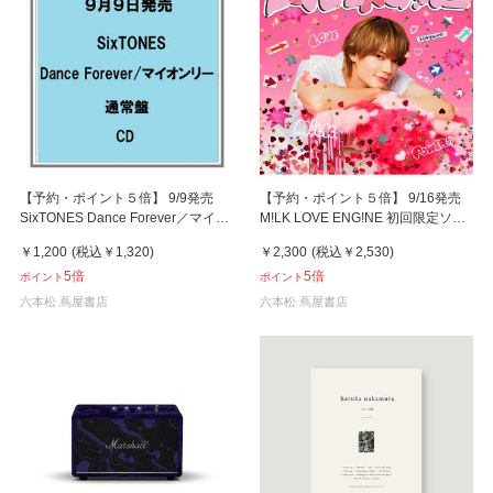
【予約・ポイント５倍】 9/9発売
【予約・ポイント５倍】 9/16発売
SixTONES Dance Forever／マイオ
M!LK LOVE ENG!NE 初回限定ソロ
ンリー 通常盤 CD シングル
盤 CD ミニアルバム
￥1,200
(税込
￥1,320
)
￥2,300
(税込
￥2,530
)
5倍
5倍
ポイント
ポイント
六本松 蔦屋書店
六本松 蔦屋書店