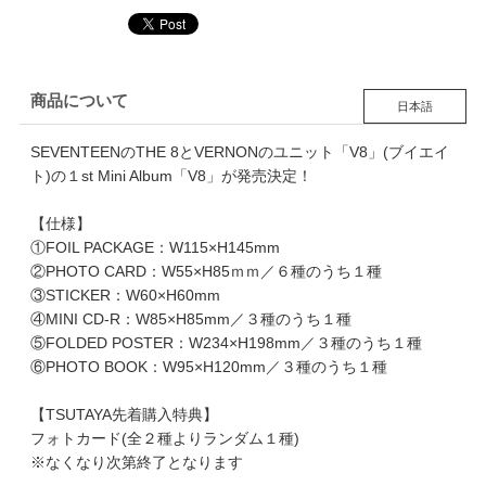
商品について
日本語
SEVENTEENのTHE 8とVERNONのユニット「V8」(ブイエイ
ト)の１st Mini Album「V8」が発売決定！
【仕様】
①FOIL PACKAGE：W115×H145mm
②PHOTO CARD：W55×H85ｍｍ／６種のうち１種
③STICKER：W60×H60mm
④MINI CD-R：W85×H85mm／３種のうち１種
⑤FOLDED POSTER：W234×H198mm／３種のうち１種
⑥PHOTO BOOK：W95×H120mm／３種のうち１種
【TSUTAYA先着購入特典】
フォトカード(全２種よりランダム１種)
※なくなり次第終了となります