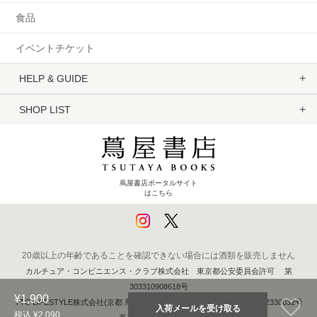
食品
イベントチケット
HELP & GUIDE
SHOP LIST
蔦屋書店ポータルサイト
はこちら
20歳以上の年齢であることを確認できない場合には酒類を販売しません
カルチュア・コンビニエンス・クラブ株式会社 東京都公安委員会許可 第
303310908618号
¥1,900
TTC LIFESTYLE株式会社(京都 蔦屋書店) 京都府公安委員会 第611262330032号
税込 ¥2,090