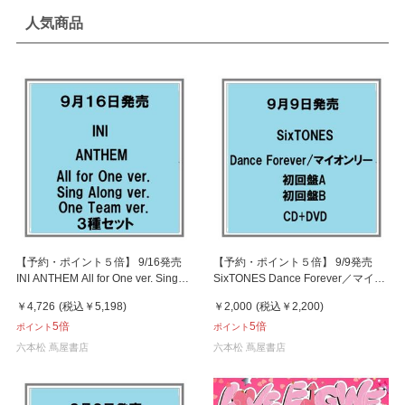
人気商品
【予約・ポイント５倍】 9/16発売
【予約・ポイント５倍】 9/9発売
INI ANTHEM All for One ver. Sing
SixTONES Dance Forever／マイオ
Along ver. One Team ver. ３種セッ
ンリー 初回限定盤A B CD+DVD シ
￥4,726
(税込
￥5,198
)
￥2,000
(税込
￥2,200
)
ト シングル
ングル
5倍
5倍
ポイント
ポイント
六本松 蔦屋書店
六本松 蔦屋書店