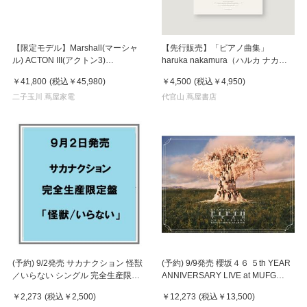
【限定モデル】Marshall(マーシャ
【先行販売】「ピアノ曲集」
ル) ACTON III(アクトン3)
haruka nakamura（ハルカ ナカム
MARSHALL × ヘンドリックス60周
ラ）
￥41,800
(税込
￥45,980
)
￥4,500
(税込
￥4,950
)
年アニバーサリーエディション ス
ピーカー
二子玉川 蔦屋家電
代官山 蔦屋書店
(予約) 9/2発売 サカナクション 怪獣
(予約) 9/9発売 櫻坂４６ ５th YEAR
／いらない シングル 完全生産限定
ANNIVERSARY LIVE at MUFG
盤
STADIUM 完全生産限定盤 Blu-ray
￥2,273
(税込
￥2,500
)
￥12,273
(税込
￥13,500
)