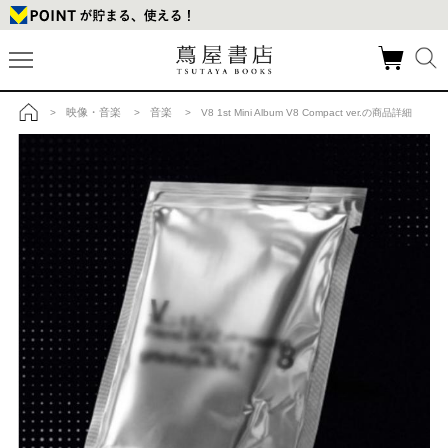
映像・音楽
音楽
>
>
> V8 1st Mini Album V8 Compact ver.の商品詳細
トップ