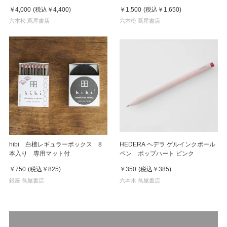
ン Marty & Doc(マーティ＆ドク)
￥4,000
(税込
￥4,400
)
￥1,500
(税込
￥1,650
)
六本松 蔦屋書店
六本松 蔦屋書店
hibi 白檀レギュラーボックス 8
HEDERA ヘデラ ゲルインクボール
本入り 専用マット付
ペン ポップハート ピンク
￥750
(税込
￥825
)
￥350
(税込
￥385
)
銀座 蔦屋書店
六本木 蔦屋書店