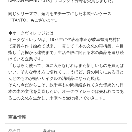
DESIGN AWARD 2015」プロダクト分野を受賞しました。
同じシリーズで、短刀をモチーフにした木製ペンケース
「TANTO」もございます。
◆オークヴィレッジとは
オークヴィレッジは、1974年に代表稲本正が岐阜県清見村に
て家具を作り始めて以来、一貫して「木の文化の再構築」を目
指し「お椀から建物まで」生活全般に関わる木の商品を造り続
けている企業です。
「しばらく使って、気に入らなければまた新しいものを買えば
いい」そんな考え方に慣れてしまうほど、身の周りにあるほと
んどのものが短いサイクルの消耗品になった現代。
そんな今だからこそ、数千年もの間持続されてきた伝統的な日
本の木の文化を見直したい。オークヴィレッジは失われつつあ
るこの文化を生かし、未来へと受け継いでゆきます。
商品情報
発売日
発売中