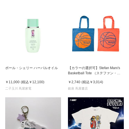
ポール・シェリー ハーバルオイル
【カラーの選択可】Stefan Marx's
Basketball Tote （ステファン・マ
ルクス）トートバッグ
￥11,000
(税込
￥12,100
)
￥2,740
(税込
￥3,014
)
二子玉川 蔦屋家電
銀座 蔦屋書店