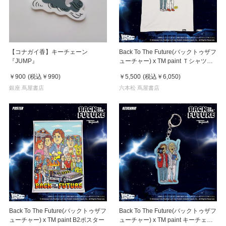
【コナガイ香】キーチェーン
Back To The Future(バックトゥザフ
『JUMP』
ューチャー) x TM paint Ｔシャツ
Marty(マーティ) & Doc(ドク)
￥900
(税込
￥990
)
￥5,500
(税込
￥6,050
)
銀座 蔦屋書店
六本松 蔦屋書店
Back To The Future(バックトゥザフ
Back To The Future(バックトゥザフ
ューチャー) x TM paint B2ポスター
ューチャー) x TM paint キーチェー