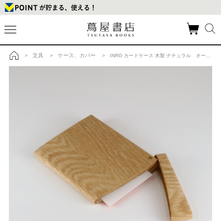
文具
ケース、カバー
>
>
> INRO カードケース 木製 ナチュラル オークヴィレッジ ※在庫がない場合はお取り寄せに1週間〜10日の商品詳細
トップ