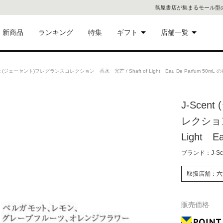
蔦屋書店が集まるモール型
新商品
ランキング
特集
ギフト
店舗一覧
二子
術品
ギフトにおすすめ
t (ジェーセント)フレグランスコレクション 香水 光芒 / Shaft of Light Eau De Parfum 50mL
蔦屋
eギフト
J-Sce
代官
レクション 
屋書
像・音
Light E
ブランド：J-Sc
銀座
書店
取扱店舗：六
具
六本
販売価格
貨
屋書