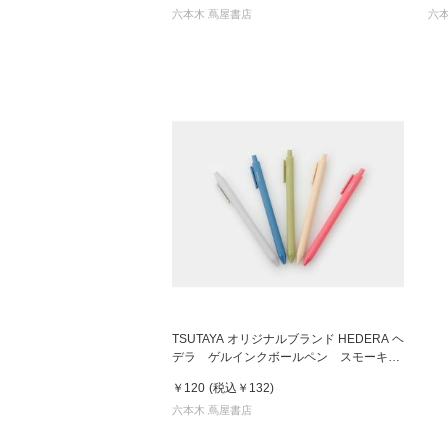
六本木 蔦屋書店
六本
TSUTAYA オリジナルブランド HEDERA ヘ
デラ ゲルインクボールペン スモーキー
シリーズ
￥120
(税込
￥132
)
六本木 蔦屋書店