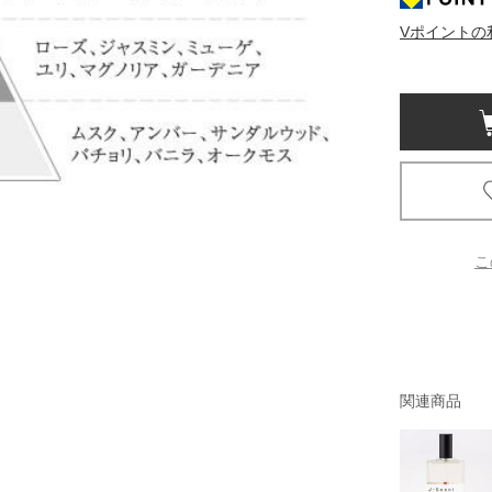
Vポイントの
京都
電
書店
品
京都
蔦屋
ギフト
梅田
こ
書店
枚方
関連商品
書店
広島