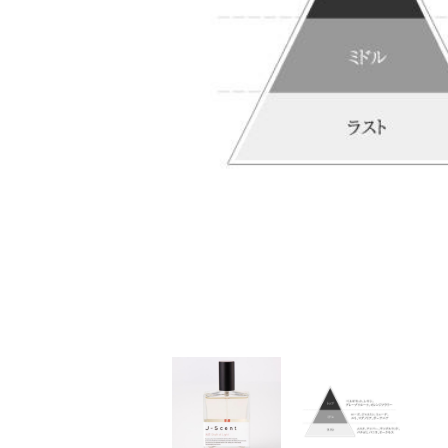
家
食
e