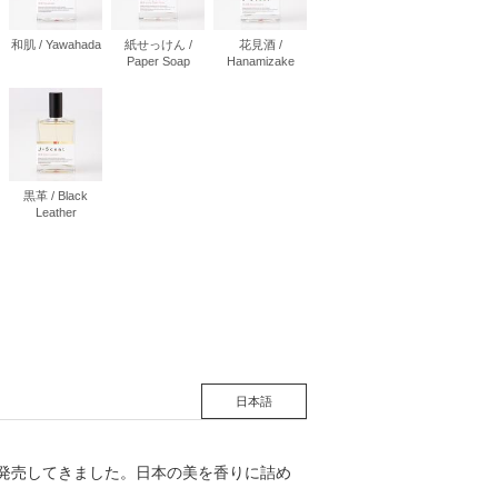
和肌 / Yawahada
紙せっけん /
花見酒 /
Paper Soap
Hanamizake
松 蔦
店
黒革 / Black
Leather
日本語
に発売してきました。日本の美を香りに詰め