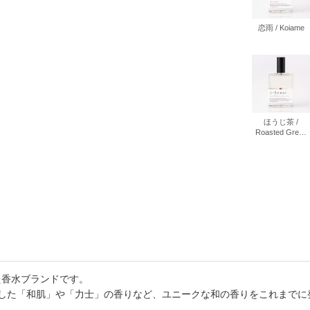
書店
恋雨 / Koiame
六本
屋書
ほうじ茶 /
Roasted Green
Tea
した香水ブランドです。
にした「和肌」や「力士」の香りなど、ユニークな和の香りをこれまで