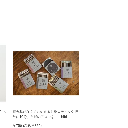
A ヘ
着火具がなくても使えるお香スティック 日
常に10分、自然のアロマを。 hibi
10MINUTES AROMA
￥750
(税込
￥825
)