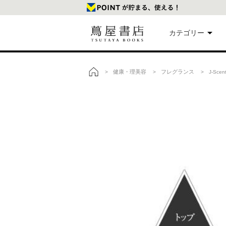
カテゴリー
美
健康・理美容
フレグランス
>
>
> J-Scen
トップ
本
映
楽
文
雑