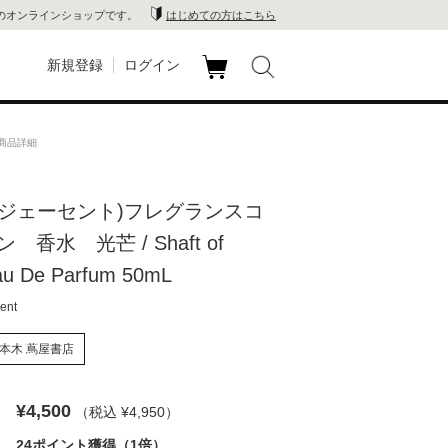
のオンラインショップです。
はじめての方はこちら
新規登録
ログイン
カ
玉川
ート
 の商品詳細
家電
nt (ジェーセント)フレグランスコ
山 蔦
香水 光芒 / Shaft of
店
au De Parfum 50mL
ent
 蔦屋
本木 蔦屋書店
木 蔦
¥4,500
（税込 ¥4,950
）
店
24ポイント獲得（1倍）