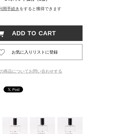
利用手続き
をすると獲得できます
 蔦屋
ADD TO CART
岡崎
書店
 蔦屋
の商品についてお問い合わせする
 蔦屋
 蔦屋