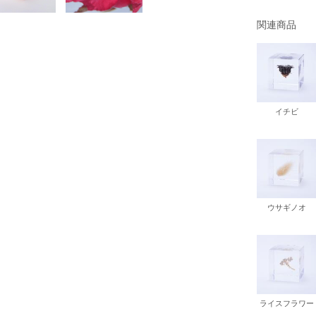
書店
関連商品
六本
屋書
イチビ
ウサギノオ
ライスフラワー