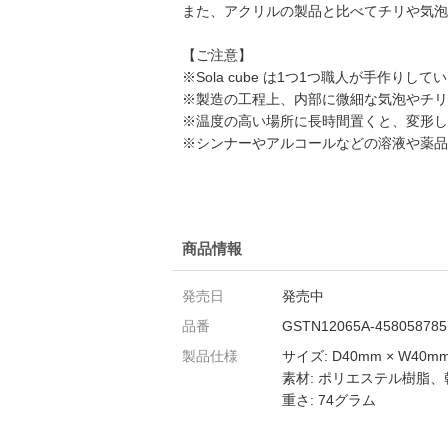
また、アクリルの製品と比べてチリや気泡
【ご注意】
※Sola cube は1つ1つ職人が手作
※製造の工程上、内部に微細な気泡やチリ
※温度の高い場所に長時間置くと、変形し
※シンナーやアルコールなどの溶液や薬品
商品情報
発売日
発売中
品番
GSTN12065A-458058785
製品仕様
サイズ: D40mm × W40mm
素材: ポリエステル樹脂
重さ: 74グラム