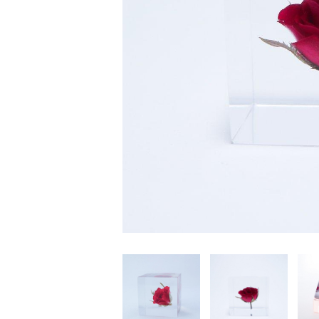
家
食
e