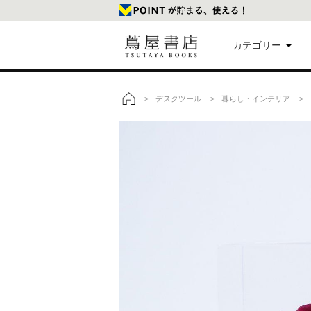
カテゴリー
美
デスクツール
暮らし・インテリア
>
>
> バ
トップ
本
映
楽
文
雑