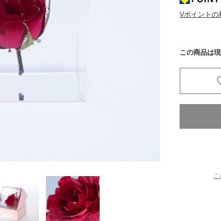
Vポイントの
京都
電
書店
この商品は現
品
京都
蔦屋
ギフト
梅田
書店
枚方
こ
書店
広島