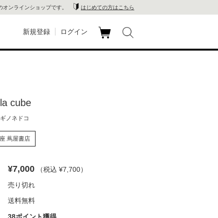
のオンラインショップです。
はじめての方はこちら
新規登録
ログイン
カ
玉川
ート
家電
a cube
山 蔦
ギノネドコ
店
座 蔦屋書店
 蔦屋
¥7,000
（税込 ¥7,700
）
売り切れ
木 蔦
送料無料
店
38ポイント獲得