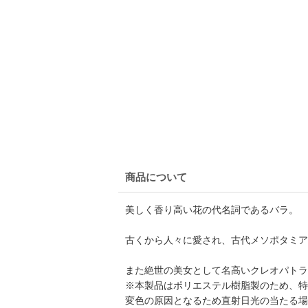
商品について
美しく香り高い花の代名詞であるバラ。
古くから人々に愛され、古代メソポタミア
また絶世の美女として名高いクレオパトラ
※本製品はポリエステル樹脂製のため、特
変色の原因となるため直射日光の当たる場