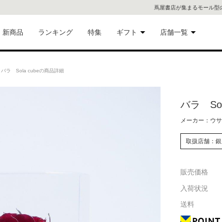
蔦屋書店が集まるモール型
新商品
ランキング
特集
ギフト
店舗一覧
二子
術品
ギフトにおすすめ
ラ Sola cubeの商品詳細
蔦屋
eギフト
バラ Sol
代官
メーカー：ウサ
屋書
像・音
取扱店舗：銀
銀座
販売価格
書店
具
入荷状況
六本
送料
貨
屋書