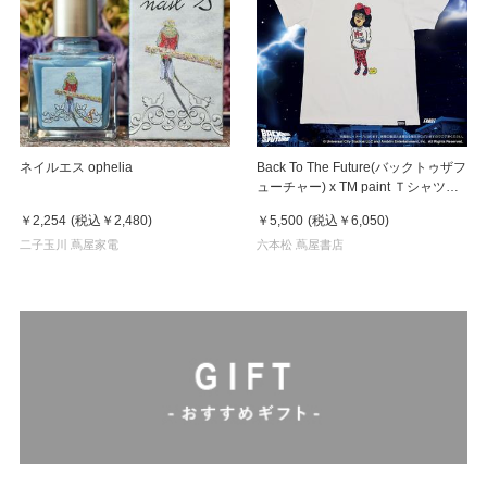
ネイルエス ophelia
Back To The Future(バックトゥザフ
ューチャー) x TM paint Ｔシャツ
Linda(リンダ)
￥2,254
(税込
￥2,480
)
￥5,500
(税込
￥6,050
)
二子玉川 蔦屋家電
六本松 蔦屋書店