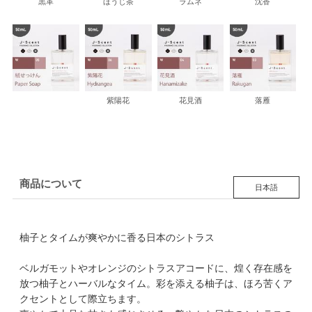
黒革
ほうじ茶
ラムネ
沈香
紫陽花
花見酒
落雁
商品について
日本語
柚子とタイムが爽やかに香る日本のシトラス
ベルガモットやオレンジのシトラスアコードに、煌く存在感を
放つ柚子とハーバルなタイム。彩を添える柚子は、ほろ苦くア
クセントとして際立ちます。