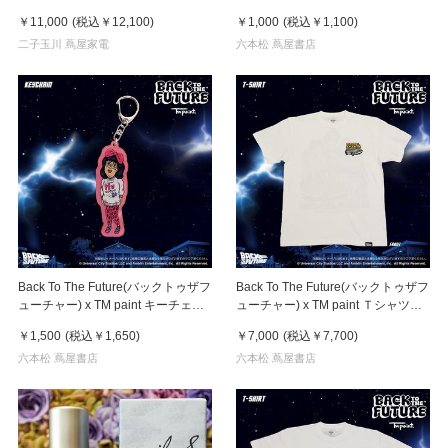
Linda(リンダ)
￥11,000
(税込
￥12,100
)
￥1,000
(税込
￥1,100
)
二子玉川 蔦屋家電
六本松 蔦屋書店
Back To The Future(バックトゥザフ
Back To The Future(バックトゥザフ
ューチャー) x TM paint キーチェー
ューチャー) x TM paint Ｔシャツ
ン Linda(リンダ)
Key Visual White
￥1,500
(税込
￥1,650
)
￥7,000
(税込
￥7,700
)
六本松 蔦屋書店
六本松 蔦屋書店