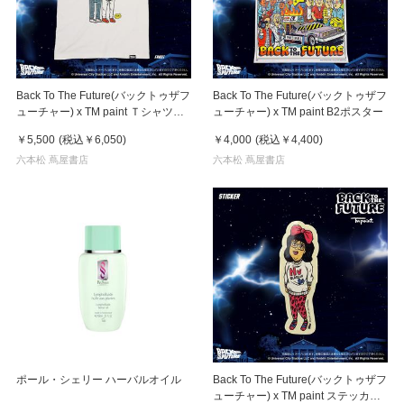
Back To The Future(バックトゥザフ
Back To The Future(バックトゥザフ
ューチャー) x TM paint Ｔシャツ
ューチャー) x TM paint B2ポスター
Marty(マーティ) & Doc(ドク)
￥5,500
(税込
￥6,050
)
￥4,000
(税込
￥4,400
)
六本松 蔦屋書店
六本松 蔦屋書店
ポール・シェリー ハーバルオイル
Back To The Future(バックトゥザフ
ューチャー) x TM paint ステッカー