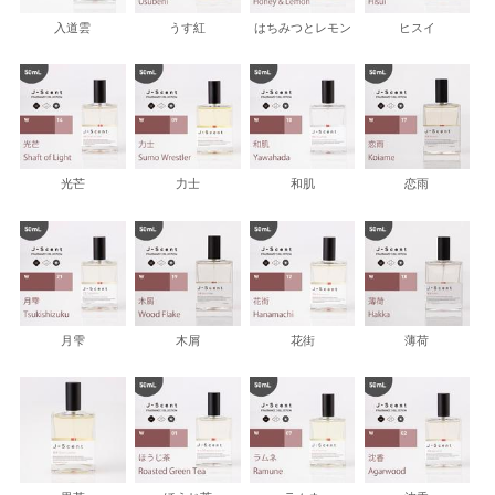
入道雲
うす紅
はちみつとレモン
ヒスイ
光芒
力士
和肌
恋雨
月雫
木屑
花街
薄荷