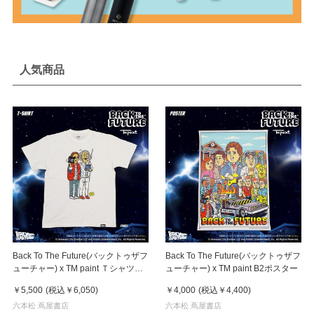
人気商品
Back To The Future(バックトゥザフ
Back To The Future(バックトゥザフ
ューチャー) x TM paint Ｔシャツ
ューチャー) x TM paint B2ポスター
Marty(マーティ) & Doc(ドク)
￥5,500
(税込
￥6,050
)
￥4,000
(税込
￥4,400
)
六本松 蔦屋書店
六本松 蔦屋書店