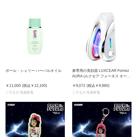
ポール・シェリー ハーバルオイル
鼻専用の美顔器 LUXCEAR Fornez
AURA (ルクセア フォーネス オー
ラ)2026年新型モデル【美顔器】
￥11,000
(税込
￥12,100
)
￥9,072
(税込
￥9,980
)
二子玉川 蔦屋家電
二子玉川 蔦屋家電