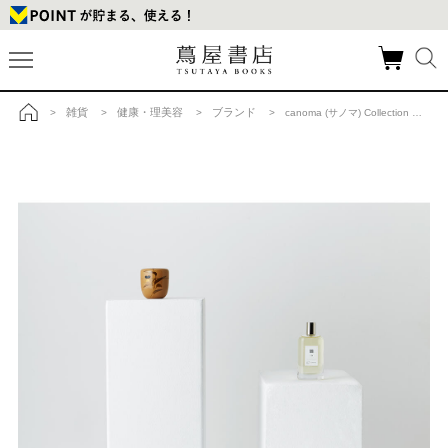
雑貨
健康・理美容
ブランド
>
>
>
> canoma (サノマ) Collection 香水 1-24 鈴虫 30mLの商品詳細
トップ