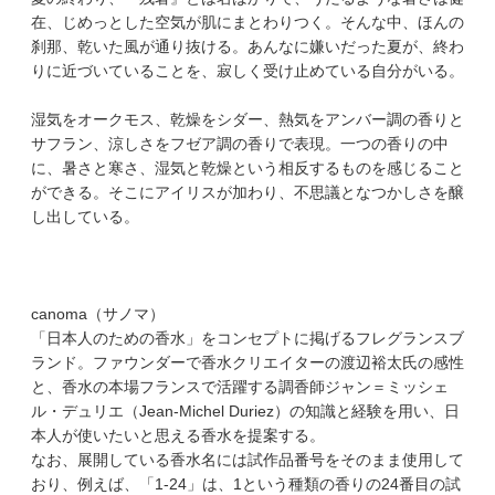
在、じめっとした空気が肌にまとわりつく。そんな中、ほんの
刹那、乾いた風が通り抜ける。あんなに嫌いだった夏が、終わ
りに近づいていることを、寂しく受け止めている自分がいる。
湿気をオークモス、乾燥をシダー、熱気をアンバー調の香りと
サフラン、涼しさをフゼア調の香りで表現。一つの香りの中
に、暑さと寒さ、湿気と乾燥という相反するものを感じること
ができる。そこにアイリスが加わり、不思議となつかしさを醸
し出している。
canoma（サノマ）
「日本人のための香水」をコンセプトに掲げるフレグランスブ
ランド。ファウンダーで香水クリエイターの渡辺裕太氏の感性
と、香水の本場フランスで活躍する調香師ジャン＝ミッシェ
ル・デュリエ（Jean-Michel Duriez）の知識と経験を用い、日
本人が使いたいと思える香水を提案する。
なお、展開している香水名には試作品番号をそのまま使用して
おり、例えば、「1-24」は、1という種類の香りの24番目の試