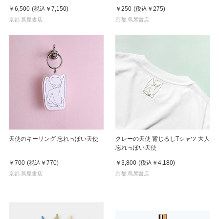
※2026年8月下旬～９月上旬頃発送
￥6,500
(税込
￥7,150
)
￥250
(税込
￥275
)
予定
京都 蔦屋書店
京都 蔦屋書店
天使のキーリング 忘れっぽい天使
クレーの天使 背じるしTシャツ 大人
忘れっぽい天使
￥700
(税込
￥770
)
￥3,800
(税込
￥4,180
)
京都 蔦屋書店
京都 蔦屋書店