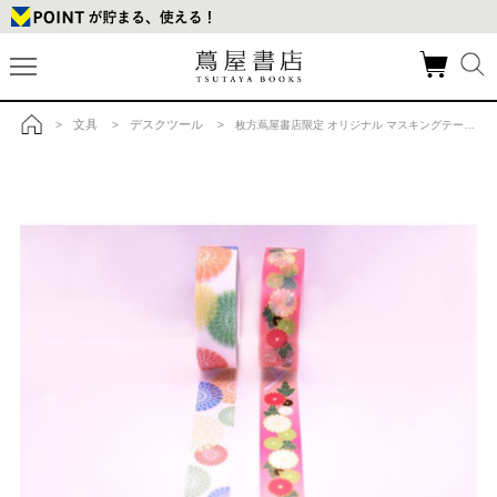
文具
デスクツール
>
>
> 枚方蔦屋書店限定 オリジナル マスキングテープ 「菊人形B」の商品詳細
トップ