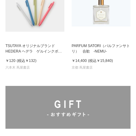
TSUTAYA オリジナルブランド
PARFUM SATORI（パルファンサト
HEDERA ヘデラ ゲルインクボー
リ） 合歓 -NEMU-
ルペン スモーキーシリーズ
￥120
(税込
￥132
)
￥14,400
(税込
￥15,840
)
六本木 蔦屋書店
京都 蔦屋書店