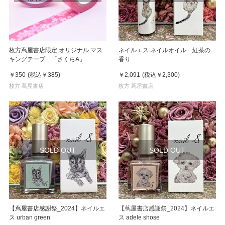
枚方蔦屋書店限定 オリジナル マス
ネイルエス ネイルオイル 紅茶の
キングテープ 「さくらA」
香り
￥350
(税込
￥385
)
￥2,091
(税込
￥2,300
)
枚方 蔦屋書店
枚方 蔦屋書店
SOLD OUT
SOLD OUT
【蔦屋書店感謝祭_2024】ネイルエ
【蔦屋書店感謝祭_2024】ネイルエ
ス urban green
ス adele shose