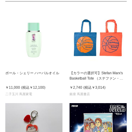
ポール・シェリー ハーバルオイル
【カラーの選択可】Stefan Marx's
Basketball Tote （ステファン・マ
ルクス）トートバッグ
￥11,000
(税込
￥12,100
)
￥2,740
(税込
￥3,014
)
二子玉川 蔦屋家電
銀座 蔦屋書店