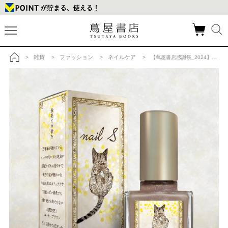
雑貨
ファッション
ネイルケア
>
>
>
> 【蔦屋書店感謝祭_2024】ネイルエス the farthest endの商品詳細
トップ