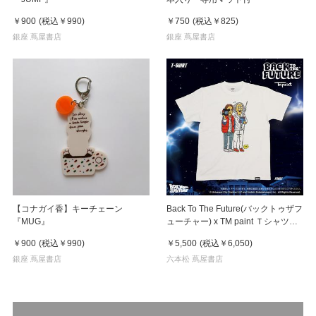
￥900
(税込
￥990
)
￥750
(税込
￥825
)
銀座 蔦屋書店
銀座 蔦屋書店
【コナガイ香】キーチェーン
Back To The Future(バックトゥザフ
『MUG』
ューチャー) x TM paint Ｔシャツ
Marty(マーティ) & Doc(ドク)
￥900
(税込
￥990
)
￥5,500
(税込
￥6,050
)
銀座 蔦屋書店
六本松 蔦屋書店