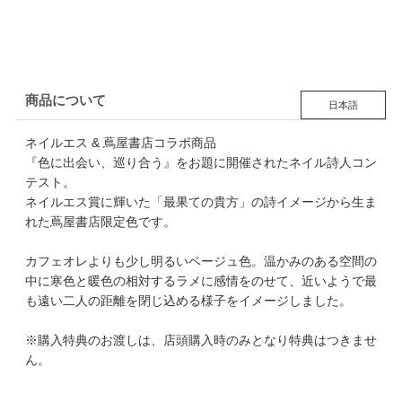
商品について
日本語
ネイルエス & 蔦屋書店コラボ商品
『色に出会い、巡り合う』をお題に開催されたネイル詩人コン
テスト。
ネイルエス賞に輝いた「最果ての貴方」の詩イメージから生ま
れた蔦屋書店限定色です。
カフェオレよりも少し明るいベージュ色。温かみのある空間の
中に寒色と暖色の相対するラメに感情をのせて、近いようで最
も遠い二人の距離を閉じ込める様子をイメージしました。
※購入特典のお渡しは、店頭購入時のみとなり特典はつきませ
ん。