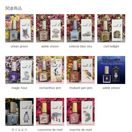
関連商品
urban green
adele shose
celeste blue sky
civil twilight
magic hour
osmanthus jem
rhubarb jam jem
adele shose
ネイルエス
couronne de noel
marche de noel