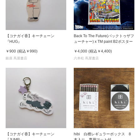
【コナガイ香】キーチェーン
Back To The Future(バックトゥザフ
『HUG』
ューチャー) x TM paint B2ポスター
￥900
(税込
￥990
)
￥4,000
(税込
￥4,400
)
銀座 蔦屋書店
六本松 蔦屋書店
【コナガイ香】キーチェーン
hibi 白檀レギュラーボックス 8
『JUMP』
本入り 専用マット付