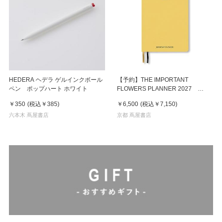
HEDERA ヘデラ ゲルインクボール
【予約】THE IMPORTANT
ペン ポップハート ホワイト
FLOWERS PLANNER 2027
※2026年8月下旬～９月上旬頃発送
￥350
(税込
￥385
)
￥6,500
(税込
￥7,150
)
予定
六本木 蔦屋書店
京都 蔦屋書店