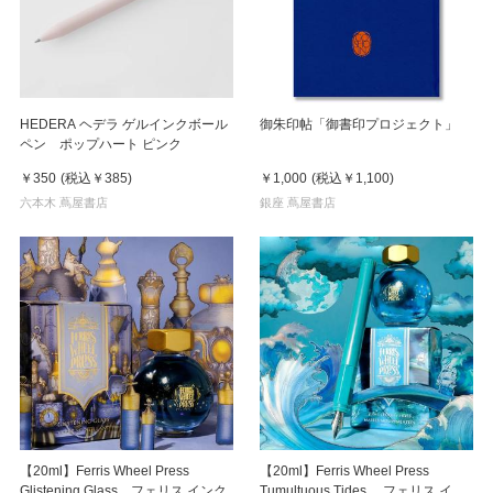
HEDERA ヘデラ ゲルインクボール
御朱印帖「御書印プロジェクト」
ペン ポップハート ピンク
￥350
(税込
￥385
)
￥1,000
(税込
￥1,100
)
六本木 蔦屋書店
銀座 蔦屋書店
【20ml】Ferris Wheel Press
【20ml】Ferris Wheel Press
Glistening Glass フェリス インク
Tumultuous Tides フェリス イン