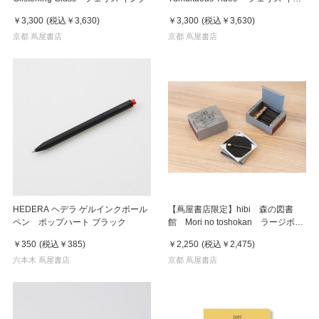
ク
￥3,300
(税込
￥3,630
)
￥3,300
(税込
￥3,630
)
京都 蔦屋書店
京都 蔦屋書店
HEDERA ヘデラ ゲルインクボール
【蔦屋書店限定】hibi 森の図書
ペン ポップハート ブラック
館 Mori no toshokan ラージボッ
クス 30本入り マット付 お香
￥350
(税込
￥385
)
￥2,250
(税込
￥2,475
)
六本木 蔦屋書店
京都 蔦屋書店