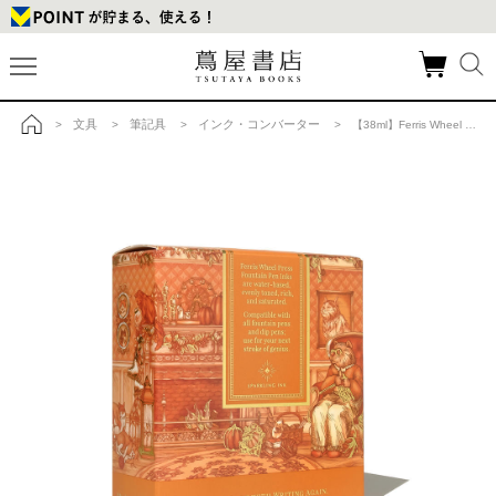
文具
筆記具
インク・コンバーター
>
>
>
> 【38ml】Ferris Wheel Press Hearty Harvest フェリス インクの商品詳細
トップ