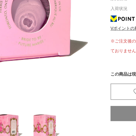
入荷状況
京都
電
書店
Vポイントの
品
※ご注文後の
京都
ておりません
蔦屋
ギフト
梅田
この商品は現
書店
枚方
書店
広島