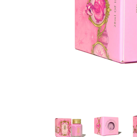
家
食
e