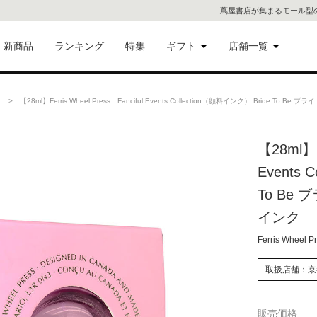
蔦屋書店が集まるモール型
新商品
ランキング
特集
ギフト
店舗一覧
二子
術品
ギフトにおすすめ
> 【28ml】Ferris Wheel Press Fanciful Events Collection（顔料インク） Bride T
蔦屋
eギフト
【28ml】Fe
代官
Events 
屋書
像・音
To Be
インク
銀座
Ferris Wheel P
書店
具
取扱店舗：京
六本
貨
販売価格
屋書