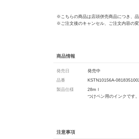
※こちらの商品は店頭併売商品につき、品
※ご注文後のキャンセル、ご注文内容の変
商品情報
発売日
発売中
品番
KSTN10156A-081835100
製品仕様
28mｌ
つけペン用のインクです
注意事項