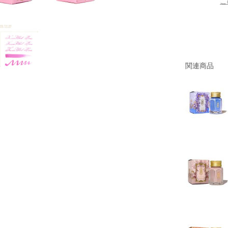
こ
書店
六本
屋書
関連商品