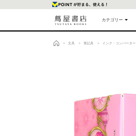
カテゴリー
美
文具
筆記具
インク・コンバーター
>
>
>
トップ
本
映
楽
文
雑