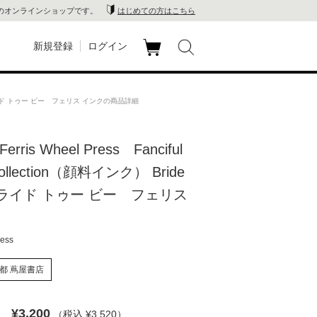
のオンラインショップです。
はじめての方はこちら
新規登録
ログイン
カ
玉川
ート
o Be ブライド トゥー ビー フェリス インクの商品詳細
家電
rris Wheel Press Fanciful
山 蔦
Collection（顔料インク） Bride
店
 ブライド トゥー ビー フェリス
 蔦屋
ress
都 蔦屋書店
木 蔦
¥3,200
店
（税込 ¥3,520
）