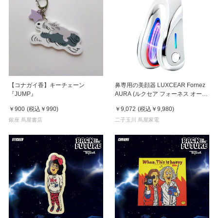
【コナガイ香】キーチェーン
鼻専用の美顔器 LUXCEAR Fornez
『JUMP』
AURA (ルクセア フォーネス オー
ラ)2026年新型モデル【美顔器】
￥900
(税込
￥990
)
￥9,072
(税込
￥9,980
)
銀座 蔦屋書店
二子玉川 蔦屋家電