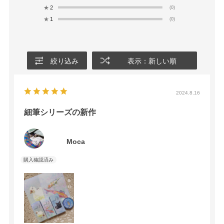
★
2
(0)
★
1
(0)
絞り込み
表示：新しい順
2024.8.16
細筆シリーズの新作
Moca