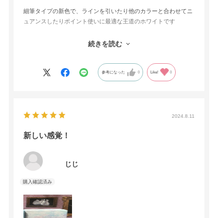
細筆タイプの新色で、ラインを引いたり他のカラーと合わせてニ
ュアンスしたりポイント使いに最適な王道のホワイトです
人気のネイルブランドでボトルもパッケージも可愛く飾りたくな
続きを読む
ります
参考になった
0
Like!
0
2024.8.11
新しい感覚！
じじ