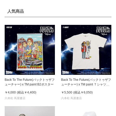
人気商品
Back To The Future(バックトゥザフ
Back To The Future(バックトゥザフ
ューチャー) x TM paint B2ポスター
ューチャー) x TM paint Ｔシャツ
Marty(マーティ) & Doc(ドク)
￥4,000
(税込
￥4,400
)
￥5,500
(税込
￥6,050
)
六本松 蔦屋書店
六本松 蔦屋書店