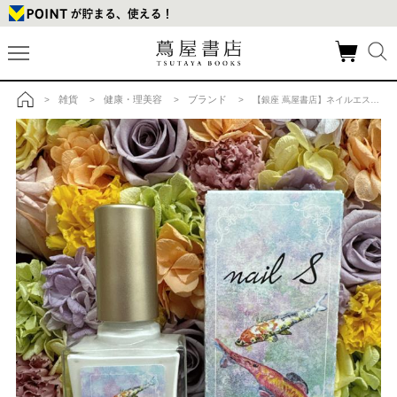
雑貨
健康・理美容
ブランド
>
>
>
> 【銀座 蔦屋書店】ネイルエス white lineの商品詳細
トップ