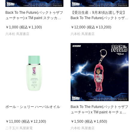
Back To The Future(バックトゥザフ
【受注生産：9月末頃お渡し予定】
ューチャー) x TM paint ステッカー
Back To The Future(バックトゥザフ
Linda(リンダ)
ューチャー) x TM paint キャンバス
￥1,000
(税込
￥1,100
)
￥12,000
(税込
￥13,200
)
Marty & Doc(マーティ＆ドク)
六本松 蔦屋書店
六本松 蔦屋書店
ポール・シェリー ハーバルオイル
Back To The Future(バックトゥザフ
ューチャー) x TM paint キーチェー
ン Linda(リンダ)
￥11,000
(税込
￥12,100
)
￥1,500
(税込
￥1,650
)
二子玉川 蔦屋家電
六本松 蔦屋書店