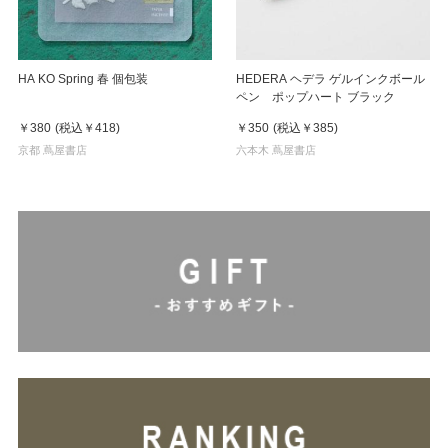
HA KO Spring 春 個包装
HEDERA ヘデラ ゲルインクボール
ペン ポップハート ブラック
￥380
(税込
￥418
)
￥350
(税込
￥385
)
京都 蔦屋書店
六本木 蔦屋書店