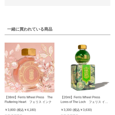
一緒に買われている商品
【38ml】Ferris Wheel Press The
【20ml】Ferris Wheel Press
Fluttering Heart フェリス インク
Lores of The Loch フェリス イン
ク
￥3,800
(税込
￥4,180
)
￥3,300
(税込
￥3,630
)