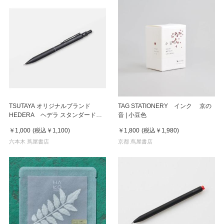
TSUTAYA オリジナルブランド
TAG STATIONERY インク 京の
HEDERA ヘデラ スタンダード製
音 | 小豆色
図用シャープ 0.5
￥1,000
(税込
￥1,100
)
￥1,800
(税込
￥1,980
)
六本木 蔦屋書店
京都 蔦屋書店