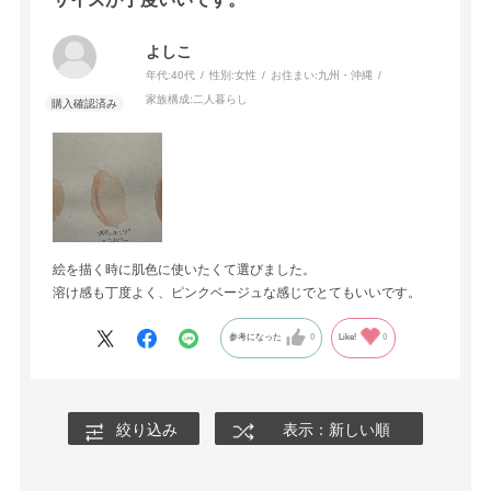
よしこ
年代:
40代
性別:
女性
お住まい:
九州・沖縄
家族構成:
二人暮らし
絵を描く時に肌色に使いたくて選びました。
溶け感も丁度よく、ピンクベージュな感じでとてもいいです。
参考になった
0
Like!
0
絞り込み
表示：新しい順