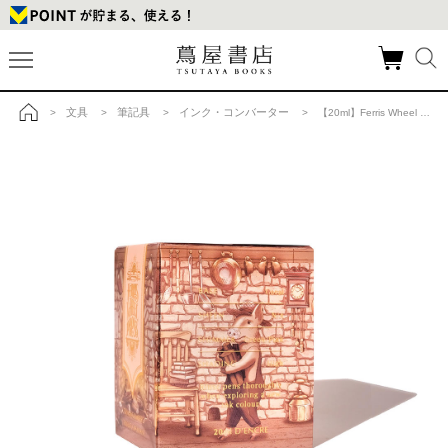
文具
筆記具
インク・コンバーター
>
>
>
> 【20ml】Ferris Wheel Press Oinking Embers フェリス インクの商品詳細
トップ