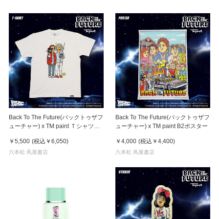
Back To The Future(バックトゥザフ
Back To The Future(バックトゥザフ
ューチャー) x TM paint Ｔシャツ
ューチャー) x TM paint B2ポスター
Marty(マーティ) & Doc(ドク)
￥5,500
(税込
￥6,050
)
￥4,000
(税込
￥4,400
)
六本松 蔦屋書店
六本松 蔦屋書店