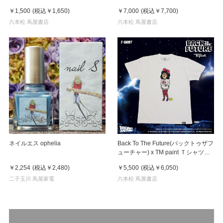
ン Linda(リンダ)
Key Visual White
￥1,500
(税込
￥1,650
)
￥7,000
(税込
￥7,700
)
六本松 蔦屋書店
六本松 蔦屋書店
ネイルエス ophelia
Back To The Future(バックトゥザフ
ューチャー) x TM paint Ｔシャツ
Linda(リンダ)
￥2,254
(税込
￥2,480
)
￥5,500
(税込
￥6,050
)
二子玉川 蔦屋家電
六本松 蔦屋書店