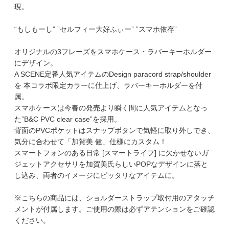
現。
“もしもーし” ”セルフィー大好ふぃー” ”スマホ依存”
オリジナルの3フレーズをスマホケース・ラバーキーホルダー
にデザイン。
A SCENE定番人気アイテムのDesign paracord strap/shoulder
を 本コラボ限定カラーに仕上げ、ラバーキーホルダーを付
属。
スマホケースは今春の発売より瞬く間に人気アイテムとなっ
た”B&C PVC clear case”を採用。
背面のPVCポケットはスナップボタンで気軽に取り外しでき、
気分に合わせて「加賀美 健」仕様にカスタム！
スマートフォンのある日常 [スマートライフ] に欠かせないガ
ジェットアクセサリを加賀美氏らしいPOPなデザインに落と
し込み、両者のイメージにピッタリなアイテムに。
※こちらの商品には、ショルダーストラップ取付用のアタッチ
メントが付属します。ご使用の際は必ずアテンションをご確認
ください。