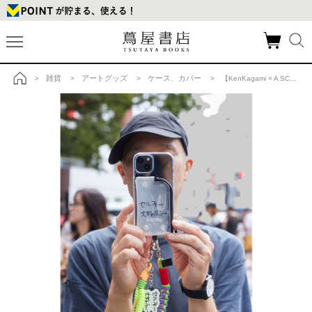
雑貨
アートグッズ
ケース、カバー
>
>
>
> 【KenKagami × A SCENE】【iPhone15】B&C PVC clear case ＜スマホ依存＞※3種から選択※の商品詳細
トップ