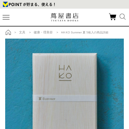
文具
健康・理美容
>
>
> HA KO Summer 夏 5枚入の商品詳細
トップ