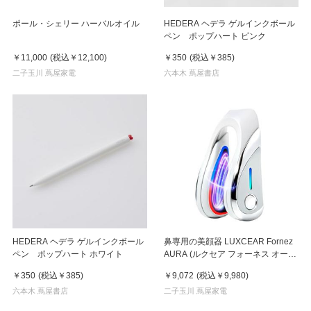
ポール・シェリー ハーバルオイル
HEDERA ヘデラ ゲルインクボール
ペン ポップハート ピンク
￥11,000
(税込
￥12,100
)
￥350
(税込
￥385
)
二子玉川 蔦屋家電
六本木 蔦屋書店
HEDERA ヘデラ ゲルインクボール
鼻専用の美顔器 LUXCEAR Fornez
ペン ポップハート ホワイト
AURA (ルクセア フォーネス オー
ラ)2026年新型モデル【美顔器】
￥350
(税込
￥385
)
￥9,072
(税込
￥9,980
)
六本木 蔦屋書店
二子玉川 蔦屋家電