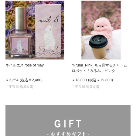
ネイルエス rose of may
mirumi_Pink_ちら見するチャーム
ロボット「みるみ」ピンク
￥2,254
(税込
￥2,480
)
￥18,000
(税込
￥19,800
)
二子玉川 蔦屋家電
二子玉川 蔦屋家電