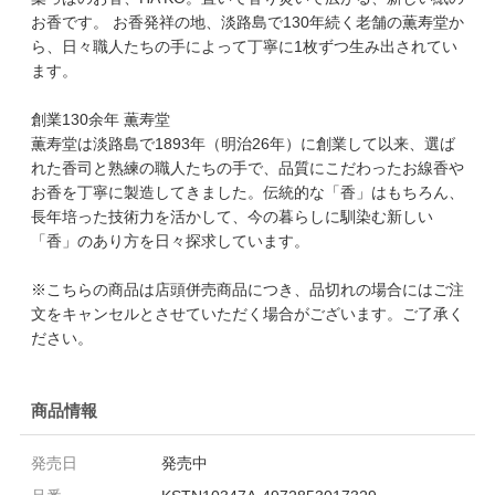
お香です。 お香発祥の地、淡路島で130年続く老舗の薫寿堂か
ら、日々職人たちの手によって丁寧に1枚ずつ生み出されてい
ます。
創業130余年 薫寿堂
薫寿堂は淡路島で1893年（明治26年）に創業して以来、選ば
れた香司と熟練の職人たちの手で、品質にこだわったお線香や
お香を丁寧に製造してきました。伝統的な「香」はもちろん、
長年培った技術力を活かして、今の暮らしに馴染む新しい
「香」のあり方を日々探求しています。
※こちらの商品は店頭併売商品につき、品切れの場合にはご注
文をキャンセルとさせていただく場合がございます。ご了承く
ださい。
商品情報
発売日
発売中