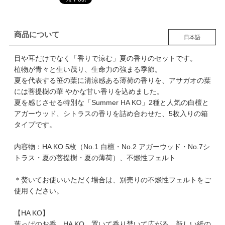
商品について
日本語
目や耳だけでなく「香りで涼む」夏の香りのセットです。
植物が青々と生い茂り、生命力の強まる季節。
夏を代表する笹の葉に清涼感ある薄荷の香りを、アサガオの葉
には菩提樹の華 やかな甘い香りを込めました。
夏を感じさせる特別な「Summer HA KO」2種と人気の白檀と
アガーウッド、シトラスの香りを詰め合わせた、5枚入りの箱
タイプです。
内容物：HA KO 5枚（No.1 白檀・No.2 アガーウッド・No.7シ
トラス・夏の菩提樹・夏の薄荷）、不燃性フェルト
＊焚いてお使いいただく場合は、別売りの不燃性フェルトをご
使用ください。
【HA KO】
葉っぱのお香、HA KO。置いて香り焚いて広がる、新しい紙の