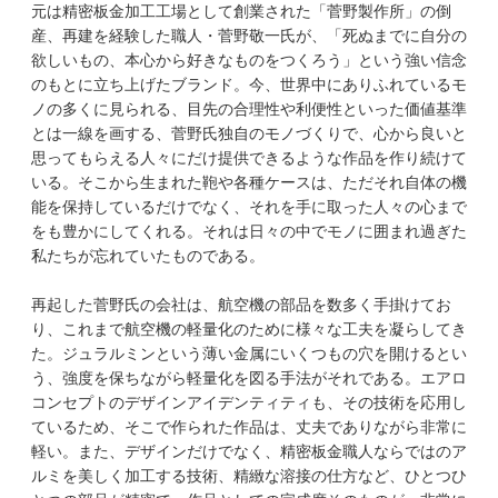
元は精密板金加工工場として創業された「菅野製作所」の倒
産、再建を経験した職人・菅野敬一氏が、「死ぬまでに自分の
欲しいもの、本心から好きなものをつくろう」という強い信念
のもとに立ち上げたブランド。今、世界中にありふれているモ
ノの多くに見られる、目先の合理性や利便性といった価値基準
とは一線を画する、菅野氏独自のモノづくりで、心から良いと
思ってもらえる人々にだけ提供できるような作品を作り続けて
いる。そこから生まれた鞄や各種ケースは、ただそれ自体の機
能を保持しているだけでなく、それを手に取った人々の心まで
をも豊かにしてくれる。それは日々の中でモノに囲まれ過ぎた
私たちが忘れていたものである。
再起した菅野氏の会社は、航空機の部品を数多く手掛けてお
り、これまで航空機の軽量化のために様々な工夫を凝らしてき
た。ジュラルミンという薄い金属にいくつもの穴を開けるとい
う、強度を保ちながら軽量化を図る手法がそれである。エアロ
コンセプトのデザインアイデンティティも、その技術を応用し
ているため、そこで作られた作品は、丈夫でありながら非常に
軽い。また、デザインだけでなく、精密板金職人ならではのア
ルミを美しく加工する技術、精緻な溶接の仕方など、ひとつひ