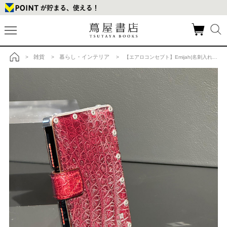
雑貨
暮らし・インテリア
>
>
> 【エアロコンセプト】Emijah(名刺入れ）クロコダイル革｜ルビーの商品詳細
トップ