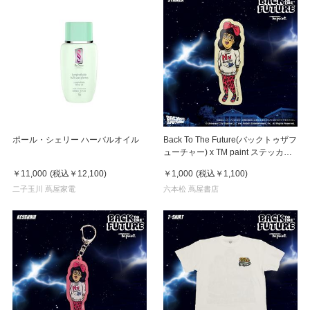
ポール・シェリー ハーバルオイル
Back To The Future(バックトゥザフ
ューチャー) x TM paint ステッカー
Linda(リンダ)
￥11,000
(税込
￥12,100
)
￥1,000
(税込
￥1,100
)
二子玉川 蔦屋家電
六本松 蔦屋書店