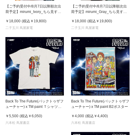
【ご予約受付中/8月7日以降順次出
【ご予約受付中/8月7日以降順次出
荷予定】mirumi_Ivory_ちら見する
荷予定】mirumi_Gray_ちら見する
チャームロボット「みるみ」アイボ
チャームロボット「みるみ」グレー
￥18,000
(税込
￥19,800
)
￥18,000
(税込
￥19,800
)
リー
二子玉川 蔦屋家電
二子玉川 蔦屋家電
Back To The Future(バックトゥザフ
Back To The Future(バックトゥザフ
ューチャー) x TM paint Ｔシャツ
ューチャー) x TM paint B2ポスター
Marty(マーティ) & Doc(ドク)
￥5,500
(税込
￥6,050
)
￥4,000
(税込
￥4,400
)
六本松 蔦屋書店
六本松 蔦屋書店