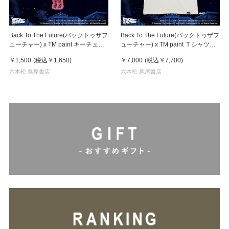
Back To The Future(バックトゥザフ
Back To The Future(バックトゥザフ
ューチャー) x TM paint キーチェー
ューチャー) x TM paint Ｔシャツ
ン Linda(リンダ)
Key Visual White
￥1,500
(税込
￥1,650
)
￥7,000
(税込
￥7,700
)
六本松 蔦屋書店
六本松 蔦屋書店