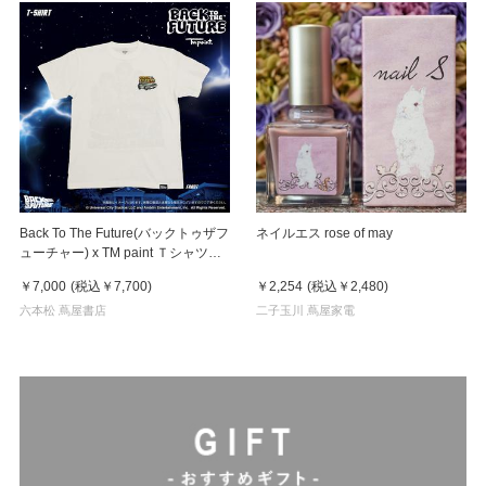
Back To The Future(バックトゥザフ
ネイルエス rose of may
ューチャー) x TM paint Ｔシャツ
Key Visual White
￥7,000
(税込
￥7,700
)
￥2,254
(税込
￥2,480
)
六本松 蔦屋書店
二子玉川 蔦屋家電