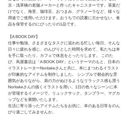
京・浅草橋の老舗メーカーと作ったキャニスターです。茶葉だ
けでなく、海苔、珈琲豆、おつまみ、グラノーラなど、様々な
用途でご使用いただけます。おうちでの読書に欠かせない、食
品を保管するのにぴったりの1品です。
【A BOOK DAY】
仕事や勉強、さまざまなタスクに追われる忙しい毎日。そんな
日々に疲れを感じ、のんびりとした時間を求めて、私たちは本
を手に取ったり、カフェで休息をとったりします。 このた
び、蔦屋書店は「A BOOK DAY」というテーマのもと、日本の
イラストレーターNoritakeさんと共に、本にまつわるイラスト
が印象的なアイテムを制作しました。 シンプルで都会的な雰
囲気がありながら、肩の力がぬけるようなリラックス感も漂う
Noritakeさんの描くイラストを用い、1日の色々なシーンに本
が登場するイメージで、リュックサック、タンブラー、マグカ
ップなどを展開いたします。
生活に寄り添ったアイテムたちをお供に、本のある日常をのん
びり過ごしてみませんか。