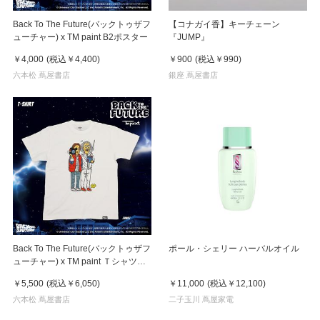
Back To The Future(バックトゥザフ
【コナガイ香】キーチェーン
ューチャー) x TM paint B2ポスター
『JUMP』
￥4,000
(税込
￥4,400
)
￥900
(税込
￥990
)
六本松 蔦屋書店
銀座 蔦屋書店
Back To The Future(バックトゥザフ
ポール・シェリー ハーバルオイル
ューチャー) x TM paint Ｔシャツ
Marty(マーティ) & Doc(ドク)
￥5,500
(税込
￥6,050
)
￥11,000
(税込
￥12,100
)
六本松 蔦屋書店
二子玉川 蔦屋家電