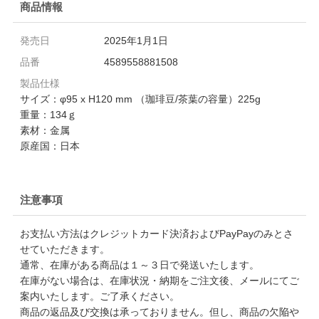
商品情報
発売日
2025年1月1日
品番
4589558881508
製品仕様
サイズ：φ95 x H120 mm （珈琲豆/茶葉の容量）225g
重量：134ｇ
素材：金属
原産国：日本
注意事項
お支払い方法はクレジットカード決済およびPayPayのみとさ
せていただきます。
通常、在庫がある商品は１～３日で発送いたします。
在庫がない場合は、在庫状況・納期をご注文後、メールにてご
案内いたします。ご了承ください。
商品の返品及び交換は承っておりません。但し、商品の欠陥や