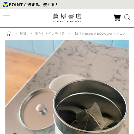
雑貨
暮らし・インテリア
>
>
> 【IP】Noritake A BOOK DAY キャニスターA (ホワイト)の商品詳細
トップ