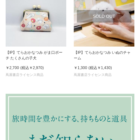
SOLD OUT
【IP】てらおかなつみ がま口ポー
【IP】てらおかなつみ いぬのチャ
チ たくさんの子犬
ーム
￥2,700
(税込
￥2,970
)
￥1,300
(税込
￥1,430
)
蔦屋書店ライセンス商品
蔦屋書店ライセンス商品