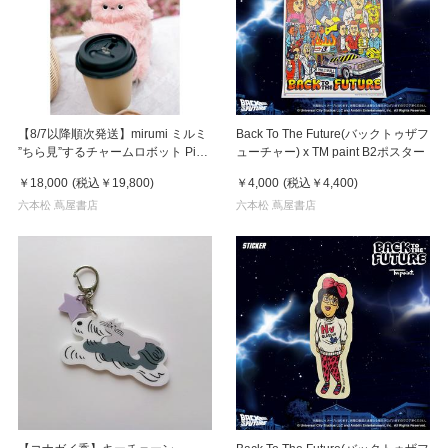
【8/7以降順次発送】mirumi ミルミ
Back To The Future(バックトゥザフ
”ちら見”するチャームロボット Pink
ューチャー) x TM paint B2ポスター
ピンク
￥18,000
(税込
￥19,800
)
￥4,000
(税込
￥4,400
)
六本松 蔦屋書店
六本松 蔦屋書店