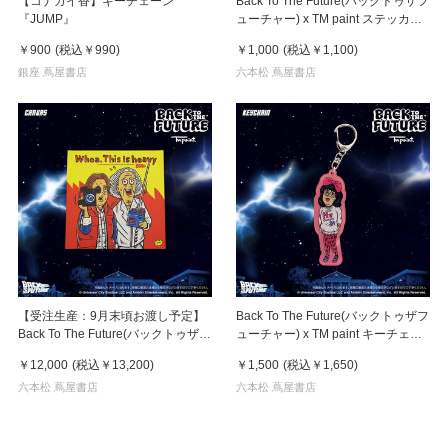
【コナガイ香】キーチェーン
Back To The Future(バックトゥザフ
『JUMP』
ューチャー) x TM paint ステッカー
Linda(リンダ)
￥900
(税込
￥990
)
￥1,000
(税込
￥1,100
)
銀座 蔦屋書店
六本松 蔦屋書店
【受注生産：9月末頃お渡し予定】
Back To The Future(バックトゥザフ
Back To The Future(バックトゥザフ
ューチャー) x TM paint キーチェー
ューチャー) x TM paint キャンバス
ン Linda(リンダ)
￥12,000
(税込
￥13,200
)
￥1,500
(税込
￥1,650
)
Marty & Doc(マーティ＆ドク)
六本松 蔦屋書店
六本松 蔦屋書店