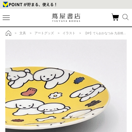
文具
アートグッズ
イラスト
>
>
>
> 【IP】てらおかなつみ 九谷焼 小皿 たくさんの犬（黄色）の商品詳細
トップ