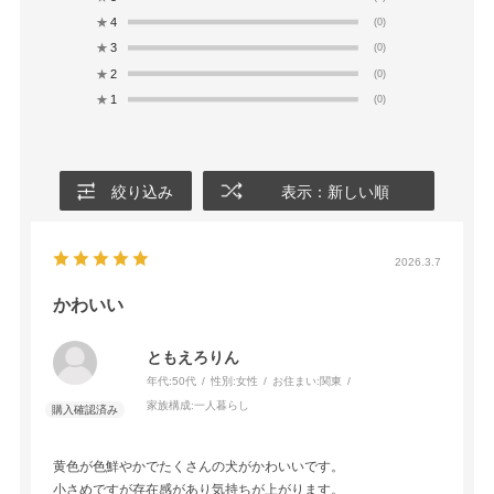
★
4
(0)
★
3
(0)
★
2
(0)
★
1
(0)
絞り込み
表示：新しい順
2026.3.7
かわいい
ともえろりん
年代:
50代
性別:
女性
お住まい:
関東
家族構成:
一人暮らし
黄色が色鮮やかでたくさんの犬がかわいいです。
小さめですが存在感があり気持ちが上がります。