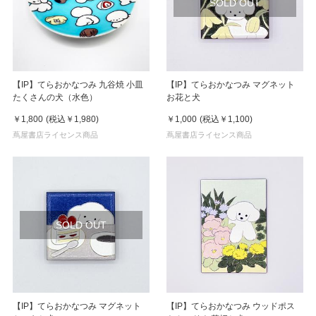
SOLD OUT
【IP】てらおかなつみ 九谷焼 小皿
【IP】てらおかなつみ マグネット
たくさんの犬（水色）
お花と犬
￥1,800
(税込
￥1,980
)
￥1,000
(税込
￥1,100
)
蔦屋書店ライセンス商品
蔦屋書店ライセンス商品
SOLD OUT
【IP】てらおかなつみ マグネット
【IP】てらおかなつみ ウッドポス