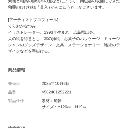
素地と釉薬の膨張率の差などによって、陶磁器の表面にできた
釉薬のひび模様「貫入 (かんにゅう)?」がございます。
[アーティストプロフィール]
てらおかなつみ
イラストレーター。1993年生まれ、広島県出身。
犬の絵を得意とし、本の挿絵、お菓子のパッケージ、ミュージ
シャンのグッズデザイン、文具・ステーショナリー、雑貨のデ
ザインなどを手掛ける。
商品情報
発売日
2025年10月6日
品番
4562461252221
製品仕様
素材：磁器
サイズ：φ120㎜ H19㎜